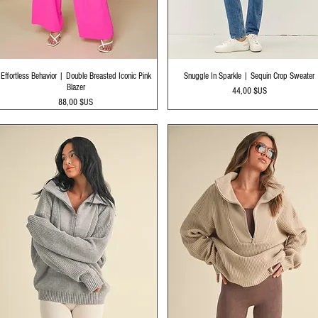
Aperçu rapide
Aperçu rapide
Effortless Behavior | Double Breasted Iconic Pink
Snuggle In Sparkle | Sequin Crop Sweater
Blazer
Prix
44,00 $US
Prix
88,00 $US