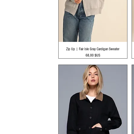
Aperçu rapide
Zip Up | Fair Isle Gray Cardigan Sweater
Prix
68,00 $US