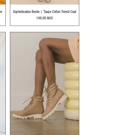
Aperçu rapide
ve
Sophistication Bestie | Taupe Cotton Trench Coat
Prix
149,00 $US