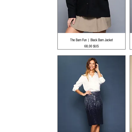
Aperçu rapide
The Barn Fun | Black Barn Jacket
Prix
68,00 $US