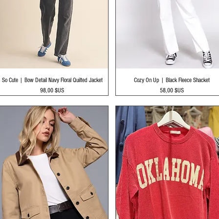
Aperçu rapide
Aperçu rapide
So Cute | Bow Detail Navy Floral Quilted Jacket
Cozy On Up | Black Fleece Shacket
Prix
Prix
98,00 $US
58,00 $US