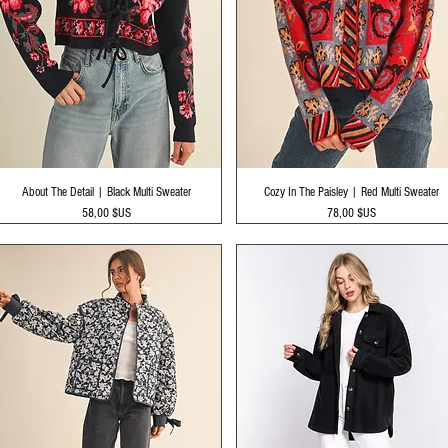
Aperçu rapide
Aperçu rapide
About The Detail | Black Multi Sweater
Cozy In The Paisley | Red Multi Sweater
Prix
Prix
58,00 $US
78,00 $US