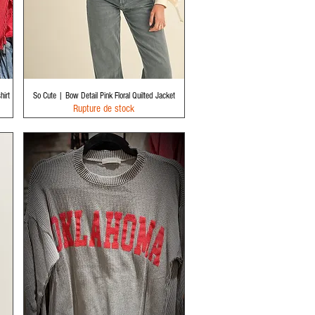
Aperçu rapide
irt
So Cute | Bow Detail Pink Floral Quilted Jacket
Rupture de stock