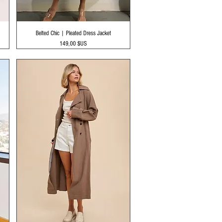
Aperçu rapide
Belted Chic | Pleated Dress Jacket
Prix
149,00 $US