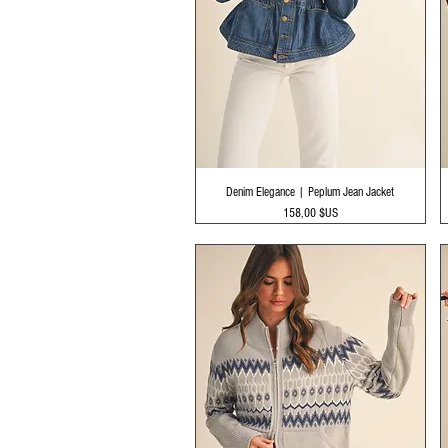
Aperçu rapide
Denim Elegance | Peplum Jean Jacket
Prix
158,00 $US