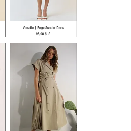
Aperçu rapide
Versatile | Beige Sweater Dress
Prix
98,00 $US