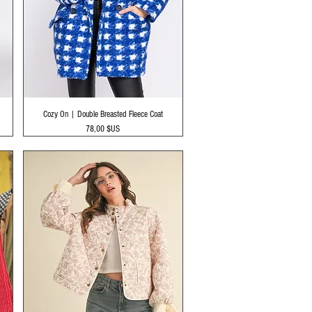
Aperçu rapide
Cozy On | Double Breasted Fleece Coat
Prix
78,00 $US