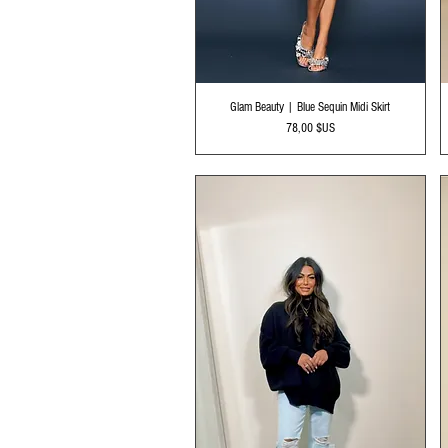
Aperçu rapide
Glam Beauty | Blue Sequin Midi Skirt
Prix
78,00 $US