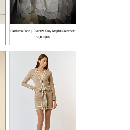
Aperçu rapide
Oklahoma Babe | Oversize Gray Graphic Sweatshirt
Prix
58,00 $US