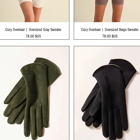
Aperçu rapide
Aperçu rapide
Cozy Overload | Oversized Gray Sweater
Cozy Overload | Oversized Beige Sweater
Prix
Prix
78,00 $US
78,00 $US