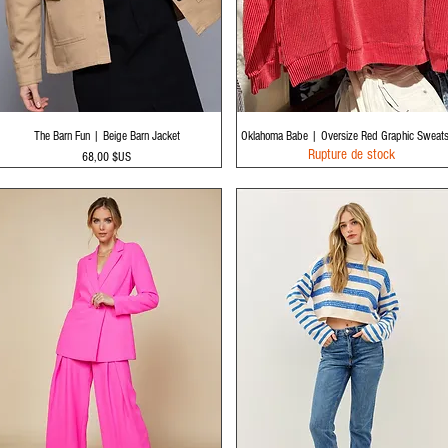
Aperçu rapide
Aperçu rapide
The Barn Fun | Beige Barn Jacket
Oklahoma Babe | Oversize Red Graphic Sweatsh
Rupture de stock
Prix
68,00 $US