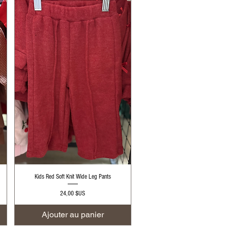
Aperçu rapide
Kids Red Soft Knit Wide Leg Pants
Prix
24,00 $US
Ajouter au panier