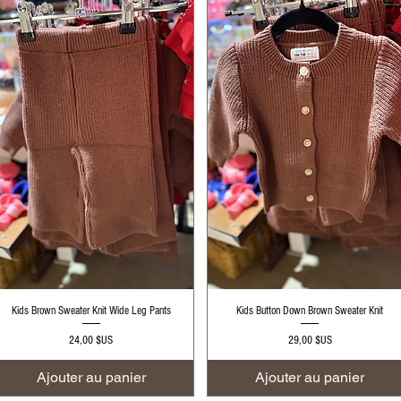
Aperçu rapide
Aperçu rapide
Kids Brown Sweater Knit Wide Leg Pants
Kids Button Down Brown Sweater Knit
Prix
Prix
24,00 $US
29,00 $US
Ajouter au panier
Ajouter au panier