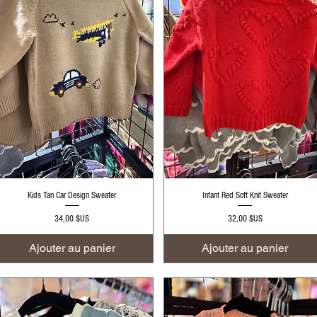
Aperçu rapide
Aperçu rapide
Kids Tan Car Design Sweater
Infant Red Soft Knit Sweater
Prix
Prix
34,00 $US
32,00 $US
Ajouter au panier
Ajouter au panier