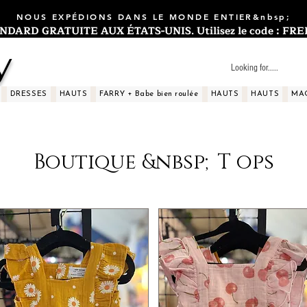
NOUS EXPÉDIONS DANS LE MONDE ENTIER&nbsp;
ARD GRATUITE AUX ÉTATS-UNIS. Utilisez le code : FREES
y
DRESSES
HAUTS
FARRY + Babe bien roulée
HAUTS
HAUTS
MA
Boutique &nbsp;T ops