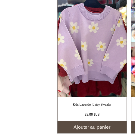
Aperçu rapide
Kids Lavender Daisy Sweater
Prix
29,00 $US
Ajouter au panier