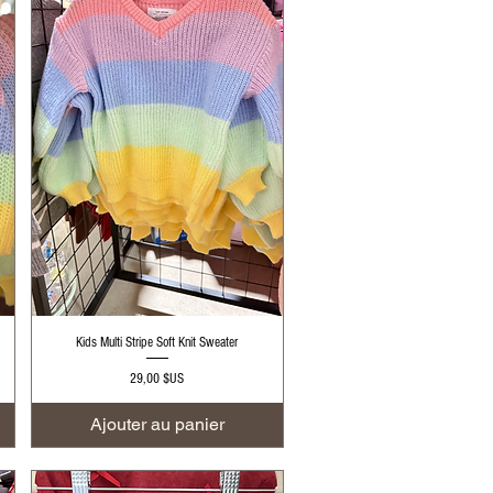
Aperçu rapide
Kids Multi Stripe Soft Knit Sweater
Prix
29,00 $US
Ajouter au panier