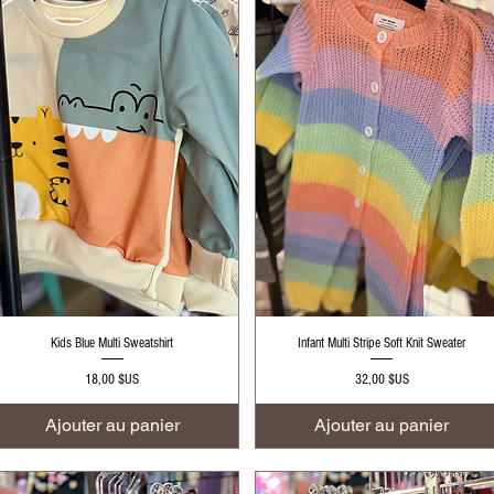
Aperçu rapide
Aperçu rapide
Kids Blue Multi Sweatshirt
Infant Multi Stripe Soft Knit Sweater
Prix
Prix
18,00 $US
32,00 $US
Ajouter au panier
Ajouter au panier