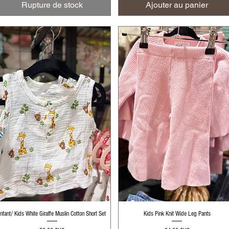
Rupture de stock
Ajouter au panier
Aperçu rapide
Aperçu rapide
Infant/ Kids White Giraffe Muslin Cotton Short Set
Kids Pink Knit Wide Leg Pants