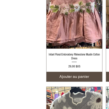
Aperçu rapide
Infant Floral Embroidery Rhinestone Muslin Cotton
Dress
Prix
29,00 $US
Ajouter au panier