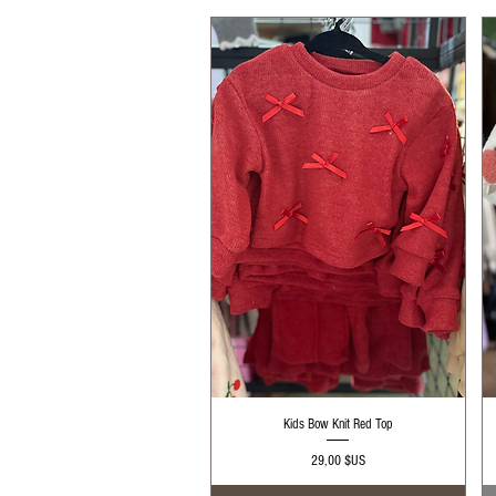
Aperçu rapide
Kids Bow Knit Red Top
Prix
29,00 $US