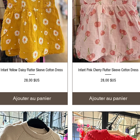
Aperçu rapide
Aperçu rapide
Infant Yellow Daisy Flutter Sleeve Cotton Dress
Infant Pink Cherry Flutter Sleeve Cotton Dress
Prix
Prix
28,00 $US
28,00 $US
Ajouter au panier
Ajouter au panier