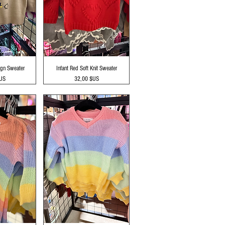
apide
Aperçu rapide
ign Sweater
Infant Red Soft Knit Sweater
Prix
$US
32,00 $US