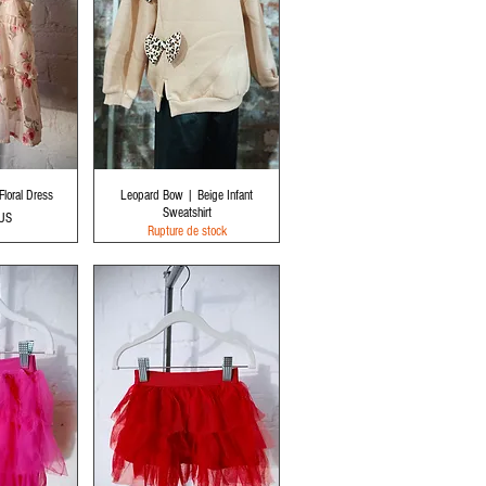
apide
Aperçu rapide
Floral Dress
Leopard Bow | Beige Infant
Sweatshirt
$US
Rupture de stock