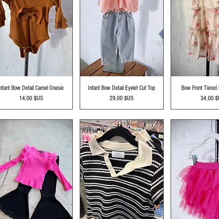
Aperçu rapide
Aperçu rapide
Aperçu r
Infant Bow Detail Camel Onesie
Infant Bow Detail Eyelet Cut Top
Bow Front Tiered 
Prix
Prix
Prix
14,00 $US
29,00 $US
34,00 