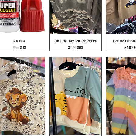
Aperçu rapide
Aperçu rapide
Aperçu r
Nail Glue
Kids GrayDaisy Soft Knit Sweater
Kids Tan Car Des
Prix
Prix
Prix
6,99 $US
32,00 $US
34,00 