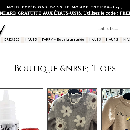
NOUS EXPÉDIONS DANS LE MONDE ENTIER&nbsp;
ARD GRATUITE AUX ÉTATS-UNIS. Utilisez le code : FREES
y
DRESSES
HAUTS
FARRY + Babe bien roulée
HAUTS
HAUTS
MA
Boutique &nbsp;T ops