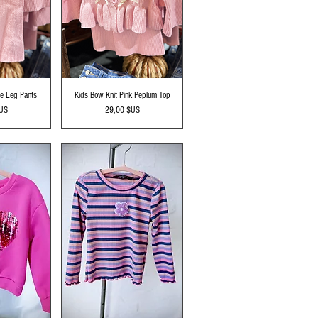
apide
Aperçu rapide
de Leg Pants
Kids Bow Knit Pink Peplum Top
Prix
$US
29,00 $US