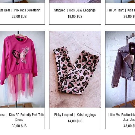
Aperçu rapide
Aperçu rapide
Aperçu r
ute Bear | Pink Kids Sweatshirt
Stripped | kids B&W Leggings
Full Of Heart | Kids 
Prix
Prix
Prix
29,00 $US
19,00 $US
29,00 
Aperçu rapide
Aperçu rapide
Aperçu r
cess | Kids 3D Butterfly Pink Tulle
Pinky Leopard | Kids Leggings
Little Ms. Fashionis
Dress
Jean Jac
Prix
14,00 $US
Prix
Prix
39,00 $US
48,00 