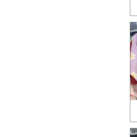
5T
5Y
6-9M
6Y
7-8Y
7Y
9-12M