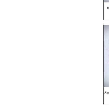
C
Prin