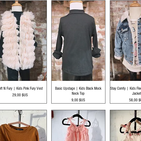
Aperçu rapide
Aperçu rapide
Aperçu r
ft N Fury | Kids Pink Fury Vest
Basic Upstage | Kids Black Mock
Stay Comfy | Kids Fl
Neck Top
Jacke
Prix
29,00 $US
Prix
Prix
9,00 $US
58,00 