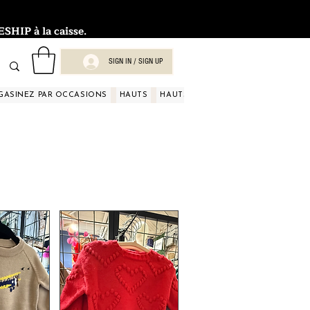
HIP à la caisse.
SIGN IN / SIGN UP
GASINEZ PAR OCCASIONS
HAUTS
HAUTS
HAUTS
HAUTS
HAUT