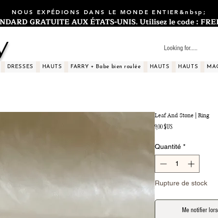
NOUS EXPÉDIONS DANS LE MONDE ENTIER&nbsp;
ARD GRATUITE AUX ÉTATS-UNIS. Utilisez le code : FREES
y
DRESSES
HAUTS
FARRY + Babe bien roulée
HAUTS
HAUTS
MA
Leaf And Stone | Ring
Prix
9,00 $US
Quantité
*
Rupture de stock
Me notifier lors