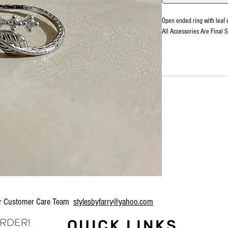
Open ended ring with leaf 
All Accessories Are Final S
our Customer Care Team
stylesbyfarry@yahoo.com
ORDER!
QUICK LINKS