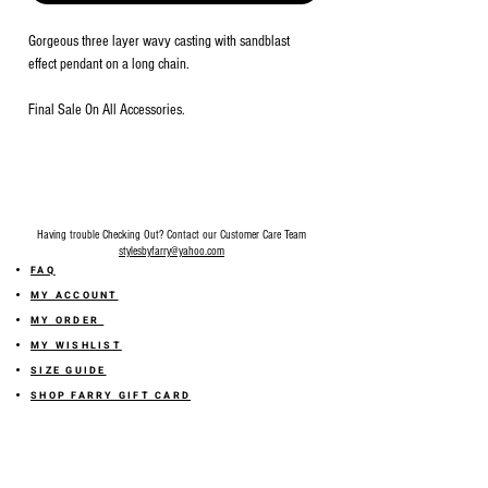
Gorgeous three layer wavy casting with sandblast
effect pendant on a long chain.
Final Sale On All Accessories.
Having trouble Checking Out? Contact our Customer Care Team
stylesbyfarry@yahoo.com
FAQ
MY ACCOUNT
MY ORDER
MY WISHLIST
SIZE GUIDE
SHOP FARRY GIFT CARD
SHIPPING INFORMATION
ONLINE RETURN POLICY
ABOUT US