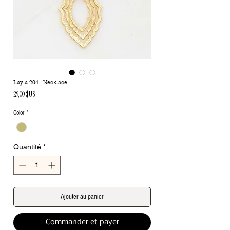
Layla 204 | Necklace
Prix
29,00 $US
Color
*
Quantité
*
Ajouter au panier
Commander et payer