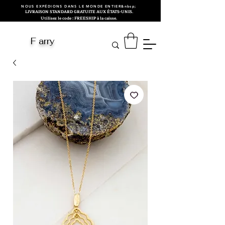
NOUS EXPÉDIONS DANS LE MONDE ENTIER&nbsp;
LIVRAISON STANDARD GRATUITE AUX ÉTATS-UNIS.
Utilisez le code : FREESHIP à la caisse.
F arry