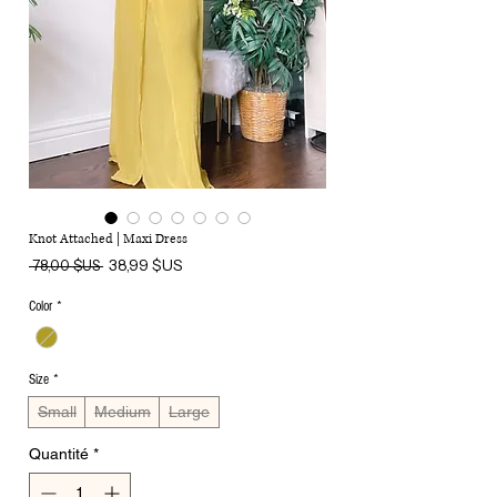
Knot Attached | Maxi Dress
Prix
Prix
38,99 $US
 78,00 $US 
original
promotionnel
Color
*
Size
*
Small
Medium
Large
Quantité
*