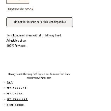
Rupture de stock
Me notifier lorsque cet article est disponible
Twist front maxi dress with slit. Half way lined.
Adjustable strap.
100% Polyester.
Having trouble Checking Out? Contact our Customer Care Team
stylesbyfarry@yahoo.com
FAQ
MY ACCOUNT
MY ORDER
MY WISHLIST
SIZE GUIDE
SHOP FARRY GIFT CARD