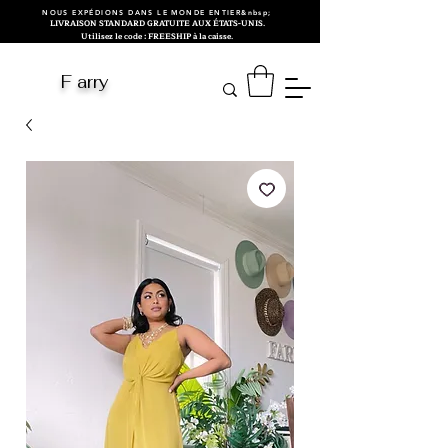
NOUS EXPÉDIONS DANS LE MONDE ENTIER&nbsp;
LIVRAISON STANDARD GRATUITE AUX ÉTATS-UNIS.
Utilisez le code : FREESHIP à la caisse.
F arry