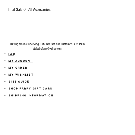
Final Sale On All Accessories.
Having trouble Checking Out? Contact our Customer Care Team
stylesbyfarry@yahoo.com
FAQ
MY ACCOUNT
MY ORDER
MY WISHLIST
SIZE GUIDE
SHOP FARRY GIFT CARD
SHIPPING INFORMATION
ONLINE RETURN POLICY
ABOUT US
TERMS AND CONDITION
PRIVACY POLICY
SHARE YOUR FEEDBACK WITH US