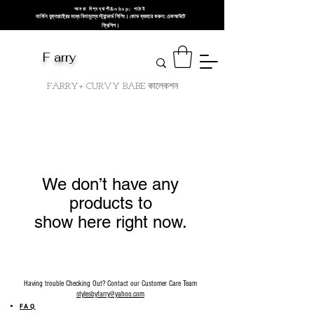
আমরা বিশ্বব্যাপী&nbsp; পাঠাই
মার্কিন যুক্তরাষ্ট্রের মধ্যে বিনামূল্যে স্ট্যান্ডার্ড শিপিং। কোড ব্যবহার করুন: চেকআউটে
ফ্রিশিপ।
F arry
FARRY+ CURVY BABE কালেকশন
We don’t have any
products to
show here right now.
Having trouble Checking Out? Contact our Customer Care Team
stylesbyfarry@yahoo.com
FAQ