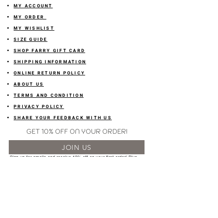
MY ACCOUNT
MY ORDER
MY WISHLIST
SIZE GUIDE
SHOP FARRY GIFT CARD
SHIPPING INFORMATION
ONLINE RETURN POLICY
ABOUT US
TERMS AND CONDITION
PRIVACY POLICY
SHARE YOUR FEEDBACK WITH US
GET 10% OFF ON YOUR ORDER!
JOIN US
Sign up for emails and
receive
10% off on your first order! Plus
you'll receive early access to New Arrivals, special sales
and
more.
LETS CONNECT!
@stylesbyfarry
OR click the icon