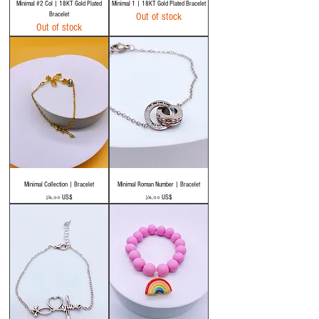
Minimal #2 Col | 18KT Gold Plated
Minimal 1 | 18KT Gold Plated Bracelet
Bracelet
Out of stock
Out of stock
Minimal Collection | Bracelet
Minimal Roman Number | Bracelet
Price
Price
১৯.০০ US$
১৯.০০ US$