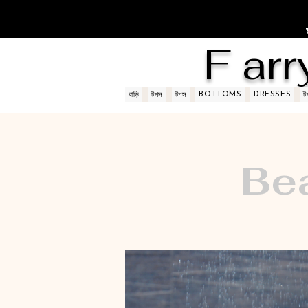
F arr
BOTTOMS
DRESSES
বাড়ি
টপস
টপস
ট
Be