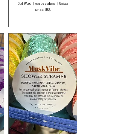
Quick View
Oud Wood | eau de perfume | Unisex
Price
৯৮.০০ US$