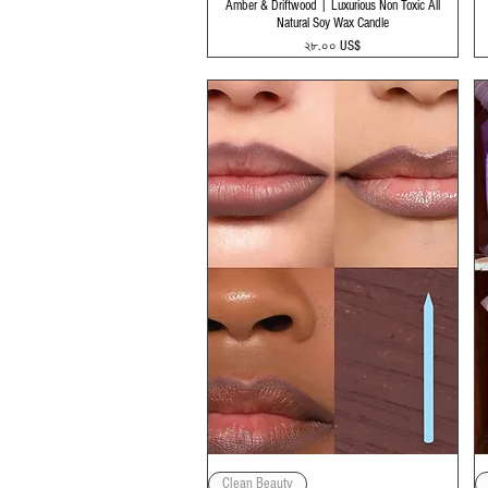
Amber & Driftwood | Luxurious Non Toxic All
Natural Soy Wax Candle
Price
২৮.০০ US$
Quick View
Clean Beauty