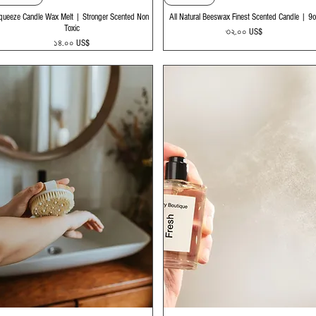
queeze Candle Wax Melt | Stronger Scented Non
All Natural Beeswax Finest Scented Candle | 9
Toxic
Price
৩২.০০ US$
Price
১৪.০০ US$