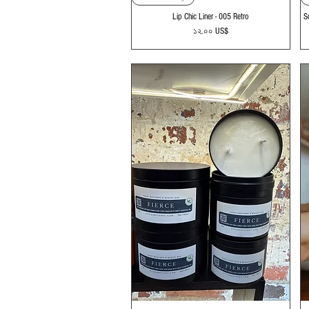
Lip Chic Liner - 005 Retro
S
Price
১২.০০ US$