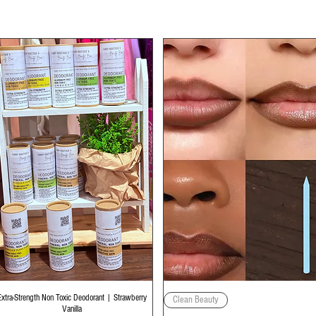
Quick View
Quick View
Extra-Strength Non Toxic Deodorant | Strawberry
Clean Beauty
Vanilla