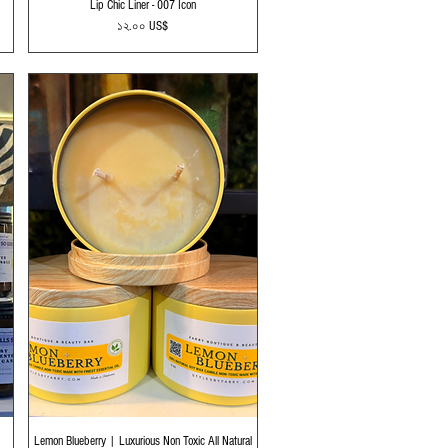
Lip Chic Liner - 007 Icon
Price
১২.০০ US$
Quick View
Lemon Blueberry | Luxurious Non Toxic All Natural