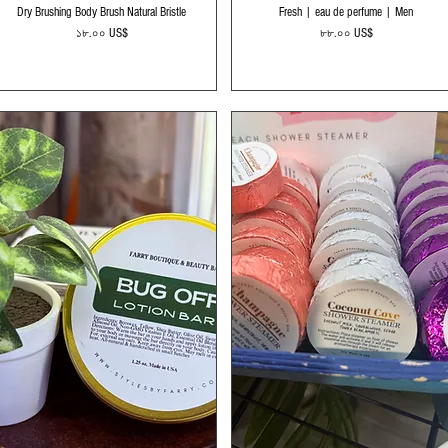
Quick View
Quick View
Dry Brushing Body Brush Natural Bristle
Fresh | eau de perfume | Men
Price
Price
১৮.০০ US$
৮৮.০০ US$