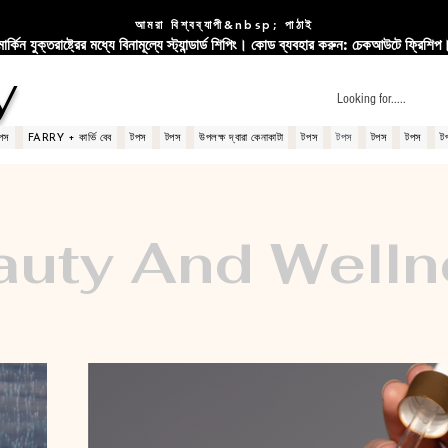
আমরা বিশ্বব্যাপী&nbsp; পাঠাই
মার্কিন যুক্তরাষ্ট্রের মধ্যে বিনামূল্যে স্ট্যান্ডার্ড শিপিং। কোড ব্যবহার করুন: চেকআউটে ফ্রিশিপ
y
পস
FARRY + কার্ভি বেব
টপস
টপস
উপলক্ষ দ্বারা কেনাকাটা
টপস
টপস
টপস
টপস
ট
auty And Welln