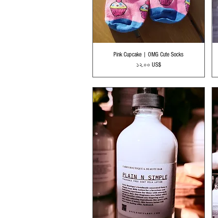
Quick View
Pink Cupcake | OMG Cute Socks
Price
১২.০০ US$