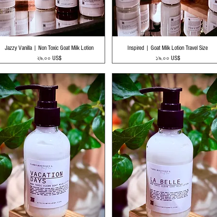
Quick View
Quick View
Jazzy Vanilla | Non Toxic Goat Milk Lotion
Inspired | Goat Milk Lotion Travel Size
Price
Price
২৯.০০ US$
১৯.০০ US$