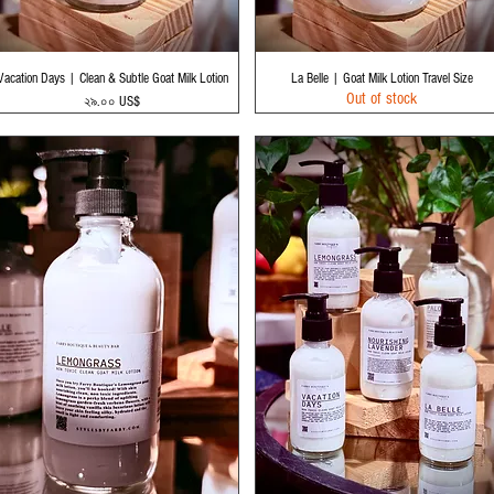
Quick View
Quick View
Vacation Days | Clean & Subtle Goat Milk Lotion
La Belle | Goat Milk Lotion Travel Size
Out of stock
Price
২৯.০০ US$