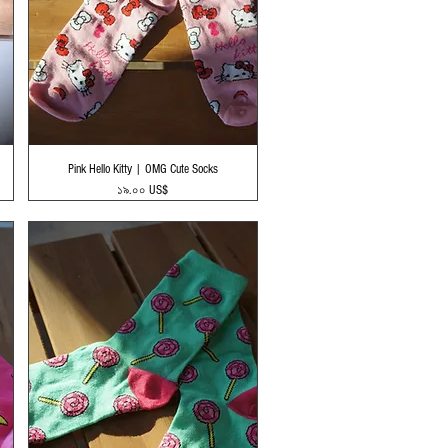
Quick View
Pink Hello Kitty | OMG Cute Socks
Price
১৯.০০ US$