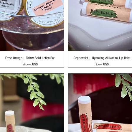
Quick View
Quick View
Fresh Orange | Tallow Solid Lotion Bar
Peppermint | Hydrating All Natural Lip Balm
Price
Price
১৮.০০ US$
৪.০০ US$