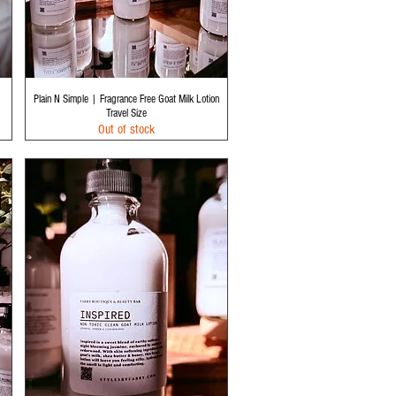
Quick View
Plain N Simple | Fragrance Free Goat Milk Lotion
Travel Size
Out of stock