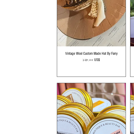
Quick View
Vintage Wool Custom Made Hat By Farry
Price
১২৮.০০ US$