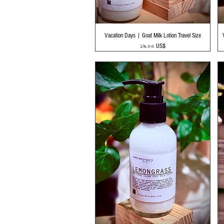
Quick View
Vacation Days | Goat Milk Lotion Travel Size
Price
১৯.০০ US$