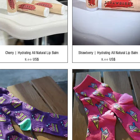
Quick View
Quick View
Cherry | Hydrating All Natural Lip Balm
Strawberry | Hydrating All Natural Lip Balm
Price
Price
৪.০০ US$
৪.০০ US$