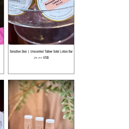
Quick View
Sensitive Skin | Unscented Tallow Solid Lotion Bar
Price
১৮.০০ US$