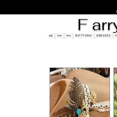
F arr
BOTTOMS
DRESSES
বাড়ি
টপস
টপস
ট