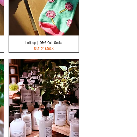
Quick View
Lollipop | OMG Cute Socks
Out of stock