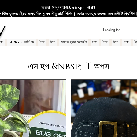
আমরা বিশ্বব্যাপী&nbsp; পাঠাই
মার্কিন যুক্তরাষ্ট্রের মধ্যে বিনামূল্যে স্ট্যান্ডার্ড শিপিং। কোড ব্যবহার করুন: চেকআউটে ফ্রিশিপ
y
পস
FARRY + কার্ভি বেব
টপস
টপস
উপলক্ষ দ্বারা কেনাকাটা
টপস
টপস
টপস
টপস
ট
এস হপ &nbsp;T অপস