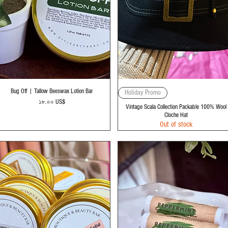
Quick View
Quick View
Bug Off | Tallow Beeswax Lotion Bar
Holiday Promo
Price
১৮.০০ US$
Vintage Scala Collection Packable 100% Wool
Cloche Hat
Out of stock