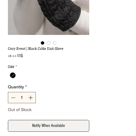
Cozy Event | Black Cable Knit Glove
Price
২৪.০০ US$
Color
*
Quantity
*
Out of Stock
Notify When Available