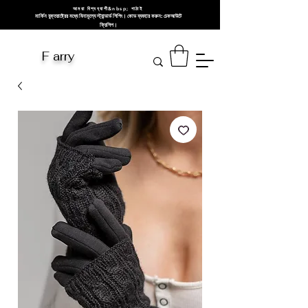
আমরা বিশ্বব্যাপী&nbsp; পাঠাই
মার্কিন যুক্তরাষ্ট্রের মধ্যে বিনামূল্যে স্ট্যান্ডার্ড শিপিং। কোড ব্যবহার করুন: চেকআউটে
ফ্রিশিপ।
F arry