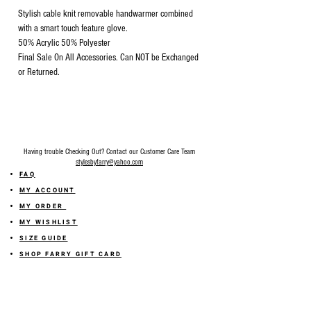
Stylish cable knit removable handwarmer combined
with a smart touch feature glove.
50% Acrylic 50% Polyester
Final Sale On All Accessories. Can NOT be Exchanged
or Returned.
Having trouble Checking Out? Contact our Customer Care Team
stylesbyfarry@yahoo.com
FAQ
MY ACCOUNT
MY ORDER
MY WISHLIST
SIZE GUIDE
SHOP FARRY GIFT CARD
SHIPPING INFORMATION
ONLINE RETURN POLICY
ABOUT US