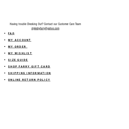
Having trouble Checking Out? Contact our Customer Care Team
stylesbyfarry@yahoo.com
FAQ
MY ACCOUNT
MY ORDER
MY WISHLIST
SIZE GUIDE
SHOP FARRY GIFT CARD
SHIPPING INFORMATION
ONLINE RETURN POLICY
ABOUT US
TERMS AND CONDITION
PRIVACY POLICY
SHARE YOUR FEEDBACK WITH US
GET 10% OFF ON YOUR ORDER!
JOIN US