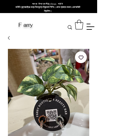
আমরা বিশ্বব্যাপী&nbsp; পাঠাই
মার্কিন যুক্তরাষ্ট্রের মধ্যে বিনামূল্যে স্ট্যান্ডার্ড শিপিং। কোড ব্যবহার করুন: চেকআউটে
ফ্রিশিপ।
F arry