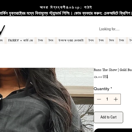
আমরা বিশ্বব্যাপী&nbsp; পাঠাই
মার্কিন যুক্তরাষ্ট্রের মধ্যে বিনামূল্যে স্ট্যান্ডার্ড শিপিং। কোড ব্যবহার করুন: চেকআউটে ফ্রিশিপ
y
পস
FARRY + কার্ভি বেব
টপস
টপস
উপলক্ষ দ্বারা কেনাকাটা
টপস
টপস
টপস
টপস
ট
Runs The Show | Gold Buc
Price
২৯.০০ US$
Quantity
*
Add to Cart