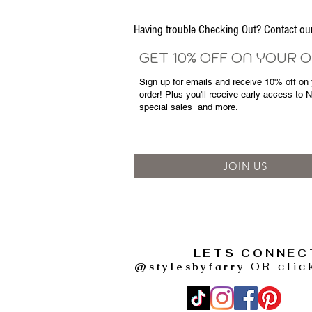
Having trouble Checking Out? Contact 
GET 10% OFF ON YOUR 
Sign up for emails and
receive
10% off on y
order! Plus you'll receive early access to 
special sales
and more.
JOIN US
LETS CONNEC
@stylesbyfarry
OR clic