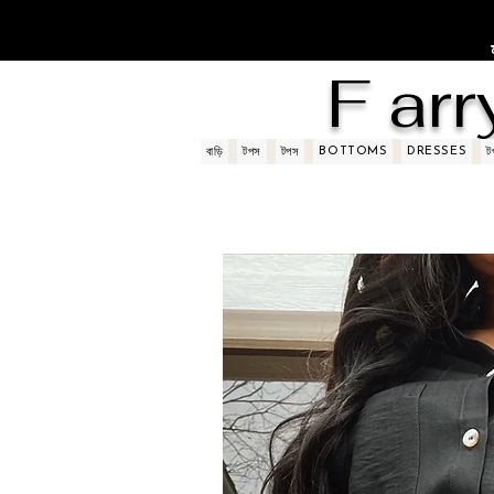
F arr
BOTTOMS
DRESSES
বাড়ি
টপস
টপস
ট