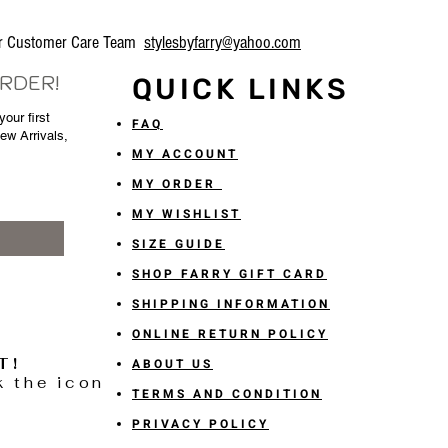
our Customer Care Team
stylesbyfarry@yahoo.com
ORDER!
QUICK LINKS
our first
FAQ
New Arrivals,
MY ACCOUNT
MY ORDER
MY WISHLIST
SIZE GUIDE
SHOP FARRY GIFT CARD
SHIPPING INFORMATION
ONLINE RETURN POLICY
T!
ABOUT US
k the icon
TERMS AND CONDITION
PRIVACY POLICY