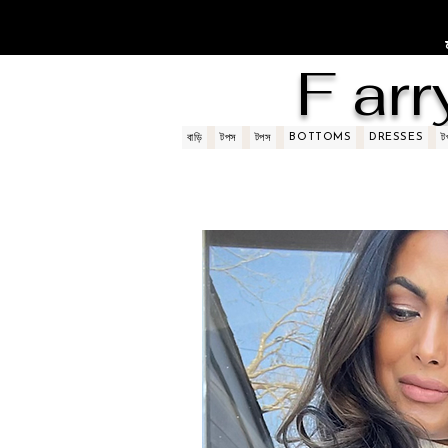
F arr
BOTTOMS
DRESSES
বাড়ি
টপস
টপস
ট