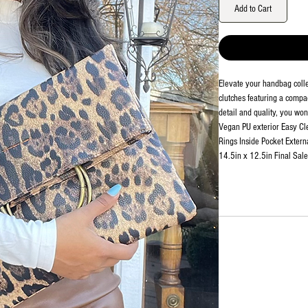
Add to Cart
Elevate your handbag colle
clutches featuring a compac
detail and quality, you wo
Vegan PU exterior Easy Cl
Rings Inside Pocket Extern
14.5in x 12.5in Final Sale