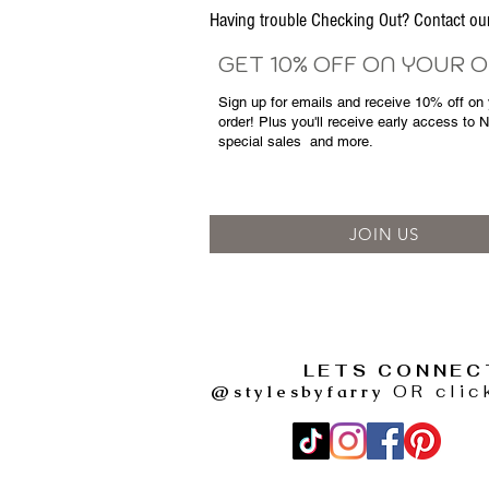
Having trouble Checking Out? Contact 
GET 10% OFF ON YOUR 
Sign up for emails and
receive
10% off on y
order! Plus you'll receive early access to 
special sales
and more.
JOIN US
LETS CONNEC
@stylesbyfarry
OR clic