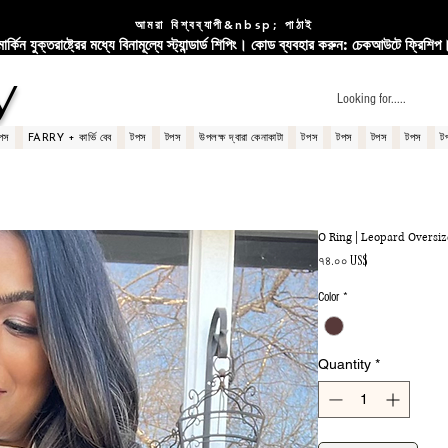
আমরা বিশ্বব্যাপী&nbsp; পাঠাই
মার্কিন যুক্তরাষ্ট্রের মধ্যে বিনামূল্যে স্ট্যান্ডার্ড শিপিং। কোড ব্যবহার করুন: চেকআউটে ফ্রিশিপ
y
পস
FARRY + কার্ভি বেব
টপস
টপস
উপলক্ষ দ্বারা কেনাকাটা
টপস
টপস
টপস
টপস
ট
O Ring | Leopard Oversi
Price
৭৪.০০ US$
Color
*
Quantity
*