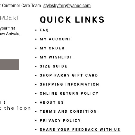
our Customer Care Team
stylesbyfarry@yahoo.com
ORDER!
QUICK LINKS
our first
FAQ
New Arrivals,
MY ACCOUNT
MY ORDER
MY WISHLIST
SIZE GUIDE
SHOP FARRY GIFT CARD
SHIPPING INFORMATION
ONLINE RETURN POLICY
T!
ABOUT US
k the icon
TERMS AND CONDITION
PRIVACY POLICY
SHARE YOUR FEEDBACK WITH US