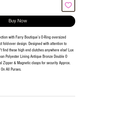
Buy Now
ction with Farry Boutique’s O-Ring oversized
t fold-over design. Designed with attention to
n't find these high end clutches anywhere else! Lux
ean Polyester Lining Antique Bronze Double O
al Zipper & Magnetic clasps for security Approx.
 On All Purses.