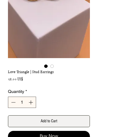
Love Triangle | Stud Earrings
Price
২৪.০০ US$
Quantity
*
Add to Cart
Buy Now