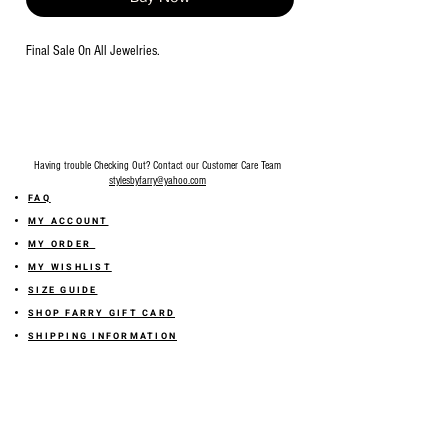
Final Sale On All Jewelries.
Having trouble Checking Out? Contact our Customer Care Team
stylesbyfarry@yahoo.com
FAQ
MY ACCOUNT
MY ORDER
MY WISHLIST
SIZE GUIDE
SHOP FARRY GIFT CARD
SHIPPING INFORMATION
ONLINE RETURN POLICY
ABOUT US
TERMS AND CONDITION
PRIVACY POLICY