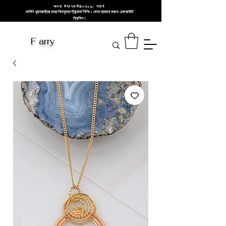
আমরা বিশ্বব্যাপী&nbsp; পাঠাই
মার্কিন যুক্তরাষ্ট্রের মধ্যে বিনামূল্যে স্ট্যান্ডার্ড শিপিং। কোড ব্যবহার করুন: চেকআউটে
ফ্রিশিপ।
F arry