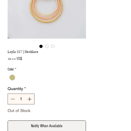
Layla 217 | Necklace
Price
২৯.০০ US$
Color
*
Quantity
*
Out of Stock
Notify When Available