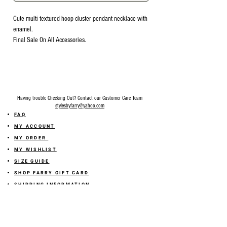
Cute multi textured hoop cluster pendant necklace with
enamel.
Final Sale On All Accessories.
Having trouble Checking Out? Contact our Customer Care Team
stylesbyfarry@yahoo.com
FAQ
MY ACCOUNT
MY ORDER
MY WISHLIST
SIZE GUIDE
SHOP FARRY GIFT CARD
SHIPPING INFORMATION
ONLINE RETURN POLICY
ABOUT US
TERMS AND CONDITION