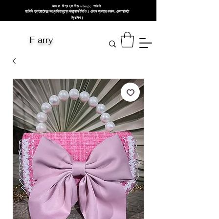
আমরা বিশ্বব্যাপী&nbsp; পাঠাই
মার্কিন যুক্তরাষ্ট্রের মধ্যে বিনামূল্যে স্ট্যান্ডার্ড শিপিং। কোড ব্যবহার করুন: চেকআউটে
ফ্রিশিপ।
F arry