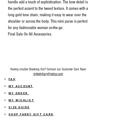
handle add a touch of sophistication. The bow detail is
the perfect accent to the tweed texture. It comes with a
long gold tone chain, making it easy to wear over the
shoulder or across the body. This mini purse is perfect
for any fashionable woman on-the-go.
Final Sale On All Accessories.
Having trouble Checking Out? Contact our Customer Care Team
stylesbyfarry@yahoo.com
FAQ
MY ACCOUNT
MY ORDER
MY WISHLIST
SIZE GUIDE
SHOP FARRY GIFT CARD
SHIPPING INFORMATION
ONLINE RETURN POLICY
ABOUT US