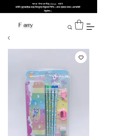
আমরা বিশ্বব্যাপী&nbsp; পাঠাই
মার্কিন যুক্তরাষ্ট্রের মধ্যে বিনামূল্যে স্ট্যান্ডার্ড শিপিং। কোড ব্যবহার করুন: চেকআউটে
ফ্রিশিপ।
F arry