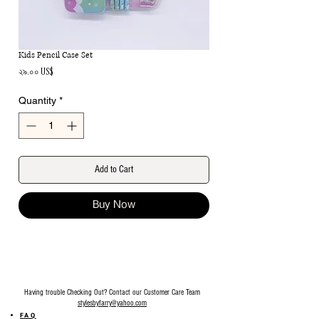
Kids Pencil Case Set
Price
২৯.০০ US$
Quantity
*
Add to Cart
Buy Now
Having trouble Checking Out? Contact our Customer Care Team
stylesbyfarry@yahoo.com
FAQ