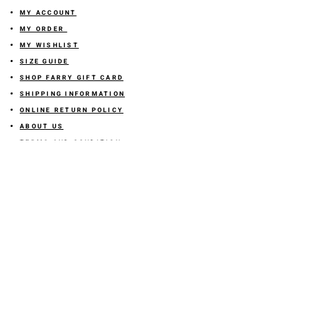
MY ACCOUNT
MY ORDER
MY WISHLIST
SIZE GUIDE
SHOP FARRY GIFT CARD
SHIPPING INFORMATION
ONLINE RETURN POLICY
ABOUT US
TERMS AND CONDITION
PRIVACY POLICY
SHARE YOUR FEEDBACK WITH US
GET 10% OFF ON YOUR ORDER!
JOIN US
Sign up for emails and
receive
10% off on your first order! Plus
you'll receive early access to New Arrivals, special sales
and
more.
LETS CONNECT!
@stylesbyfarry
OR click the icon