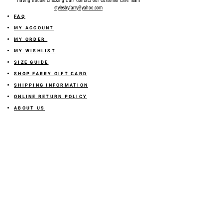
Having trouble Checking Out? Contact our Customer Care Team
stylesbyfarry@yahoo.com
FAQ
MY ACCOUNT
MY ORDER
MY WISHLIST
SIZE GUIDE
SHOP FARRY GIFT CARD
SHIPPING INFORMATION
ONLINE RETURN POLICY
ABOUT US
TERMS AND CONDITION
PRIVACY POLICY
SHARE YOUR FEEDBACK WITH US
GET 10% OFF ON YOUR ORDER!
JOIN US
Sign up for emails and
receive
10% off on your first order! Plus
you'll receive early access to New Arrivals, special sales
and
more.