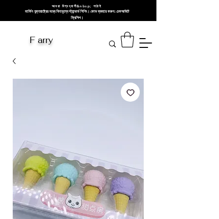
আমরা বিশ্বব্যাপী&nbsp; পাঠাই
মার্কিন যুক্তরাষ্ট্রের মধ্যে বিনামূল্যে স্ট্যান্ডার্ড শিপিং। কোড ব্যবহার করুন: চেকআউটে
ফ্রিশিপ।
F arry