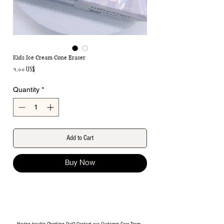
Kids Ice Cream Cone Eraser
Price
৭.০০ US$
Quantity
*
Add to Cart
Buy Now