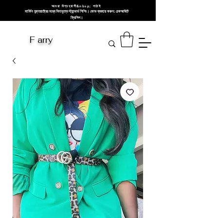
আমরা বিশ্বব্যাপী&nbsp; পাঠাই
মার্কিন যুক্তরাষ্ট্রের মধ্যে বিনামূল্যে স্ট্যান্ডার্ড শিপিং। কোড ব্যবহার করুন: চেকআউটে
ফ্রিশিপ।
F arry