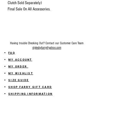
Clutch Sold Separately)
Final Sale On All Accessories.
Having trouble Checking Out? Contact our Customer Care Team
stylesbyfarry@yahoo.com
FAQ
MY ACCOUNT
MY ORDER
MY WISHLIST
SIZE GUIDE
SHOP FARRY GIFT CARD
SHIPPING INFORMATION
ONLINE RETURN POLICY
ABOUT US
TERMS AND CONDITION
PRIVACY POLICY
SHARE YOUR FEEDBACK WITH US