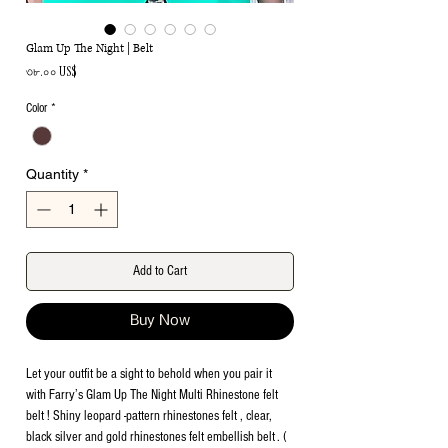
Glam Up The Night | Belt
Price
৩৮.০০ US$
Color
*
Quantity
*
Add to Cart
Buy Now
Let your outfit be a sight to behold when you pair it
with Farry’s Glam Up The Night Multi Rhinestone felt
belt ! Shiny leopard -pattern rhinestones felt , clear,
black silver and gold rhinestones felt embellish belt . (