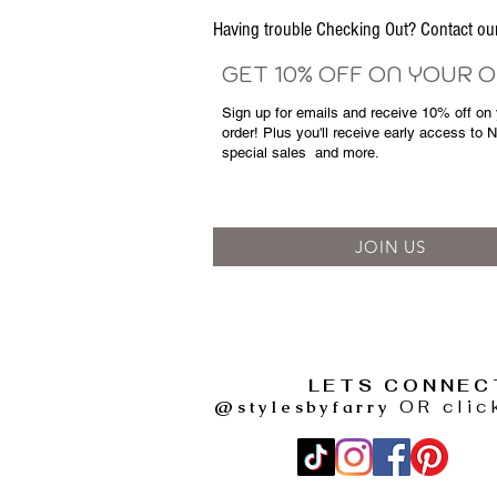
Having trouble Checking Out? Contact 
GET 10% OFF ON YOUR 
Sign up for emails and
receive
10% off on y
order! Plus you'll receive early access to 
special sales
and more.
JOIN US
LETS CONNEC
@stylesbyfarry
OR clic