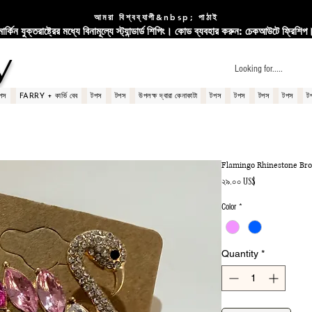
আমরা বিশ্বব্যাপী&nbsp; পাঠাই
মার্কিন যুক্তরাষ্ট্রের মধ্যে বিনামূল্যে স্ট্যান্ডার্ড শিপিং। কোড ব্যবহার করুন: চেকআউটে ফ্রিশিপ
y
পস
FARRY + কার্ভি বেব
টপস
টপস
উপলক্ষ দ্বারা কেনাকাটা
টপস
টপস
টপস
টপস
ট
Flamingo Rhinestone Br
Price
২৯.০০ US$
Color
*
Quantity
*