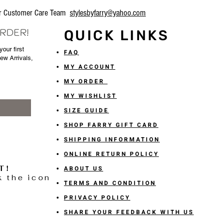
our Customer Care Team
stylesbyfarry@yahoo.com
ORDER!
QUICK LINKS
our first
FAQ
New Arrivals,
MY ACCOUNT
MY ORDER
MY WISHLIST
SIZE GUIDE
SHOP FARRY GIFT CARD
SHIPPING INFORMATION
ONLINE RETURN POLICY
T!
ABOUT US
k the icon
TERMS AND CONDITION
PRIVACY POLICY
SHARE YOUR FEEDBACK WITH US