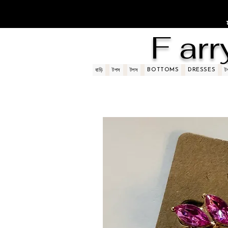
F arr
BOTTOMS
DRESSES
বাড়ি
টপস
টপস
ট