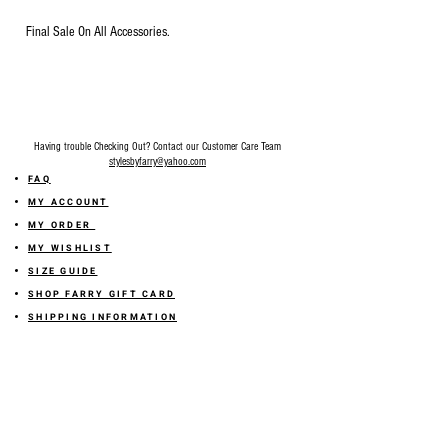
Final Sale On All Accessories.
Having trouble Checking Out? Contact our Customer Care Team
stylesbyfarry@yahoo.com
FAQ
MY ACCOUNT
MY ORDER
MY WISHLIST
SIZE GUIDE
SHOP FARRY GIFT CARD
SHIPPING INFORMATION
ONLINE RETURN POLICY
ABOUT US
TERMS AND CONDITION
PRIVACY POLICY
SHARE YOUR FEEDBACK WITH US