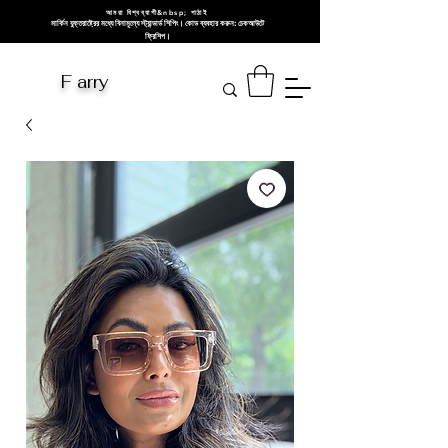
আমরা বিশ্বব্যাপী&nbsp; পাঠাই
মার্কিন যুক্তরাষ্ট্রের মধ্যে বিনামূল্যে স্ট্যান্ডার্ড শিপিং। কোড ব্যবহার করুন: চেকআউটে
ফ্রিশিপ।
F arry