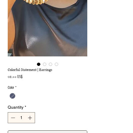
Colorful Statement | Earrings
Price
৩৪.০০ US$
Color
*
Quantity
*