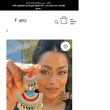
আমরা বিশ্বব্যাপী&nbsp; পাঠাই
মার্কিন যুক্তরাষ্ট্রের মধ্যে বিনামূল্যে স্ট্যান্ডার্ড শিপিং। কোড ব্যবহার করুন: চেকআউটে
ফ্রিশিপ।
F arry