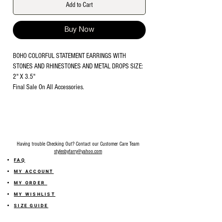
Add to Cart
Buy Now
BOHO COLORFUL STATEMENT EARRINGS WITH
STONES AND RHINESTONES AND METAL DROPS SIZE:
2" X 3.5"
Final Sale On All Accessories.
Having trouble Checking Out? Contact our Customer Care Team
stylesbyfarry@yahoo.com
FAQ
MY ACCOUNT
MY ORDER
MY WISHLIST
SIZE GUIDE
SHOP FARRY GIFT CARD