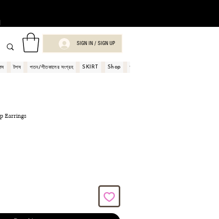
।
SIGN IN / SIGN UP
SKIRT
Shop
Book
পস
টপস
পতন/শীতকালের সংগ্রহ
অর্ডার এবং পেমেন্ট
শপ গিফট কার্ড
p Earrings