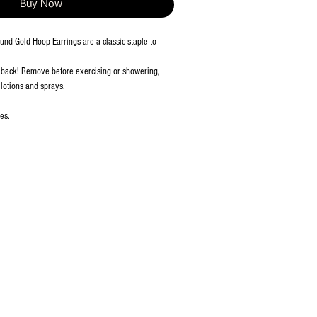
Buy Now
und Gold Hoop Earrings are a classic staple to
ou back! Remove before exercising or showering,
lotions and sprays.
es.