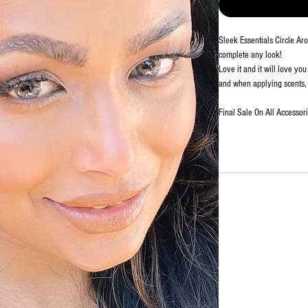
Sleek Essentials Circle Aro
complete any look!
Love it and it will love y
and when applying scents, 
Final Sale On All Accessori