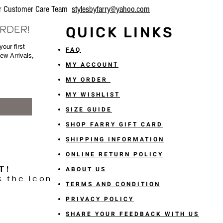
our Customer Care Team
stylesbyfarry@yahoo.com
ORDER!
QUICK LINKS
our first
FAQ
New Arrivals,
MY ACCOUNT
MY ORDER
MY WISHLIST
SIZE GUIDE
SHOP FARRY GIFT CARD
SHIPPING INFORMATION
ONLINE RETURN POLICY
T!
ABOUT US
k the icon
TERMS AND CONDITION
PRIVACY POLICY
SHARE YOUR FEEDBACK WITH US