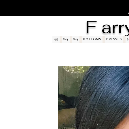
F arr
BOTTOMS
DRESSES
বাড়ি
টপস
টপস
ট