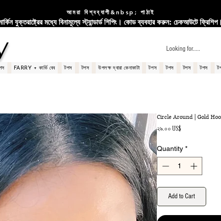
আমরা বিশ্বব্যাপী&nbsp; পাঠাই
মার্কিন যুক্তরাষ্ট্রের মধ্যে বিনামূল্যে স্ট্যান্ডার্ড শিপিং। কোড ব্যবহার করুন: চেকআউটে ফ্রিশিপ
y
পস
FARRY + কার্ভি বেব
টপস
টপস
উপলক্ষ দ্বারা কেনাকাটা
টপস
টপস
টপস
টপস
ট
Circle Around | Gold Hoo
Price
২৯.০০ US$
Quantity
*
Add to Cart