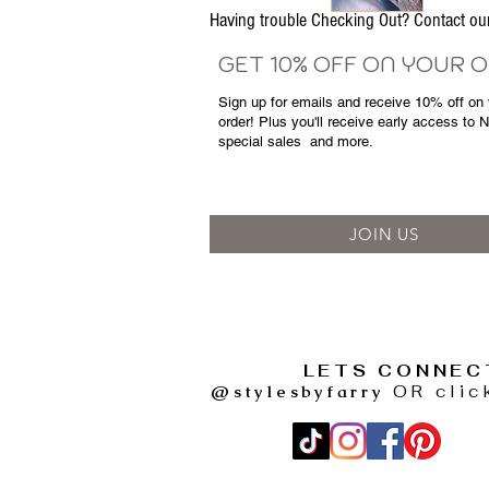
Having trouble Checking Out? Contact 
GET 10% OFF ON YOUR 
Sign up for emails and
receive
10% off on y
order! Plus you'll receive early access to 
special sales
and more.
JOIN US
LETS CONNEC
@stylesbyfarry
OR clic