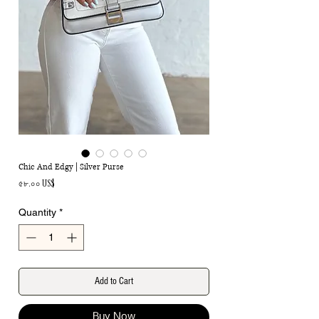
Chic And Edgy | Silver Purse
Price
৫৮.০০ US$
Quantity
*
Add to Cart
Buy Now