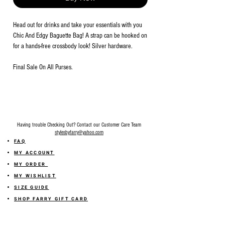
Head out for drinks and take your essentials with you
Chic And Edgy Baguette Bag! A strap can be hooked on
for a hands-free crossbody look! Silver hardware.
Final Sale On All Purses.
Having trouble Checking Out? Contact our Customer Care Team
stylesbyfarry@yahoo.com
FAQ
MY ACCOUNT
MY ORDER
MY WISHLIST
SIZE GUIDE
SHOP FARRY GIFT CARD
SHIPPING INFORMATION
ONLINE RETURN POLICY