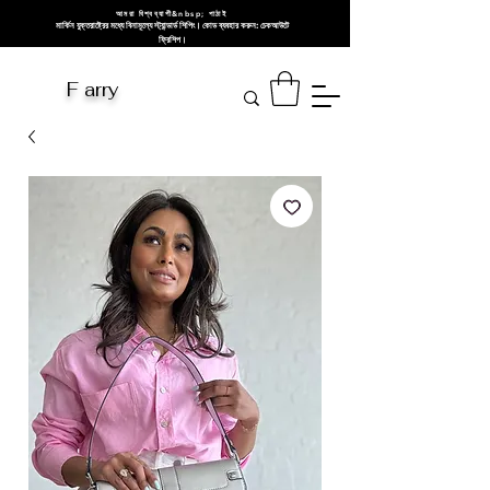
আমরা বিশ্বব্যাপী&nbsp; পাঠাই
মার্কিন যুক্তরাষ্ট্রের মধ্যে বিনামূল্যে স্ট্যান্ডার্ড শিপিং। কোড ব্যবহার করুন: চেকআউটে
ফ্রিশিপ।
F arry