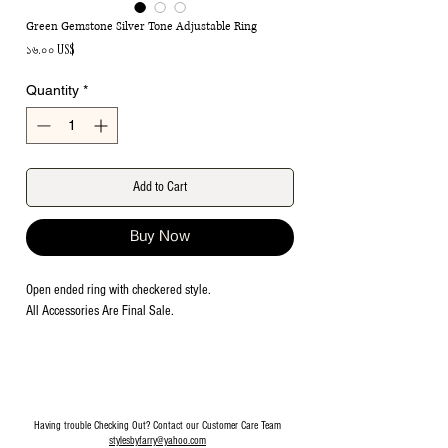
Green Gemstone Silver Tone Adjustable Ring
Price
১৬.০০ US$
Quantity
*
Add to Cart
Buy Now
Open ended ring with checkered style.
All Accessories Are Final Sale.
Having trouble Checking Out? Contact our Customer Care Team
stylesbyfarry@yahoo.com