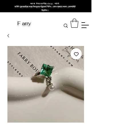
আমরা বিশ্বব্যাপী&nbsp; পাঠাই
মার্কিন যুক্তরাষ্ট্রের মধ্যে বিনামূল্যে স্ট্যান্ডার্ড শিপিং। কোড ব্যবহার করুন: চেকআউটে
ফ্রিশিপ।
F arry