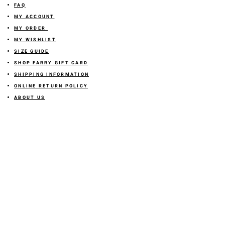
FAQ
MY ACCOUNT
MY ORDER
MY WISHLIST
SIZE GUIDE
SHOP FARRY GIFT CARD
SHIPPING INFORMATION
ONLINE RETURN POLICY
ABOUT US
TERMS AND CONDITION
PRIVACY POLICY
SHARE YOUR FEEDBACK WITH US
GET 10% OFF ON YOUR ORDER!
JOIN US
Sign up for emails and
receive
10% off on your first order! Plus
you'll receive early access to New Arrivals, special sales
and
more.
LETS CONNECT!