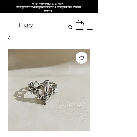
আমরা বিশ্বব্যাপী&nbsp; পাঠাই
মার্কিন যুক্তরাষ্ট্রের মধ্যে বিনামূল্যে স্ট্যান্ডার্ড শিপিং। কোড ব্যবহার করুন: চেকআউটে
ফ্রিশিপ।
F arry