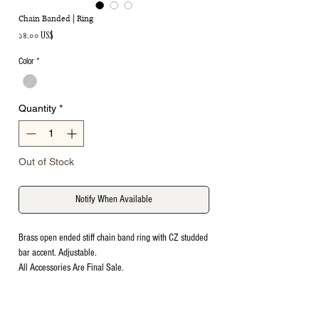
Chain Banded | Ring
Price
১৪.০০ US$
Color
*
Quantity
*
Out of Stock
Notify When Available
Brass open ended stiff chain band ring with CZ studded
bar accent. Adjustable.
All Accessories Are Final Sale.