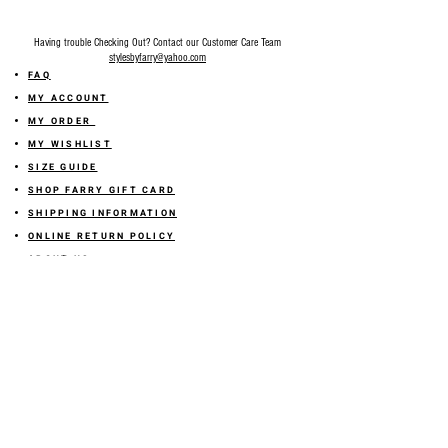
Having trouble Checking Out? Contact our Customer Care Team
stylesbyfarry@yahoo.com
FAQ
MY ACCOUNT
MY ORDER
MY WISHLIST
SIZE GUIDE
SHOP FARRY GIFT CARD
SHIPPING INFORMATION
ONLINE RETURN POLICY
ABOUT US
TERMS AND CONDITION
PRIVACY POLICY
SHARE YOUR FEEDBACK WITH US
GET 10% OFF ON YOUR ORDER!
JOIN US
Sign up for emails and
receive
10% off on your first order! Plus
you'll receive early access to New Arrivals, special sales
and
more.