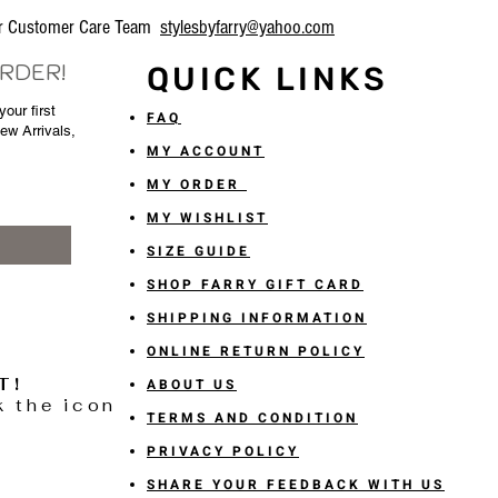
our Customer Care Team
stylesbyfarry@yahoo.com
ORDER!
QUICK LINKS
our first
FAQ
New Arrivals,
MY ACCOUNT
MY ORDER
MY WISHLIST
SIZE GUIDE
SHOP FARRY GIFT CARD
SHIPPING INFORMATION
ONLINE RETURN POLICY
T!
ABOUT US
k the icon
TERMS AND CONDITION
PRIVACY POLICY
SHARE YOUR FEEDBACK WITH US