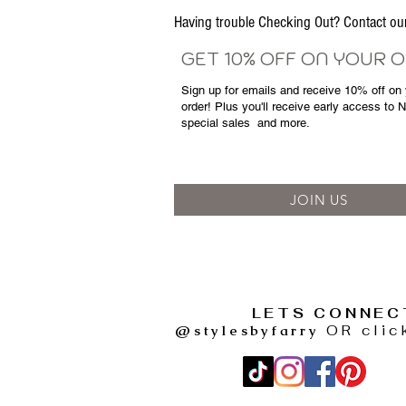
Having trouble Checking Out? Contact 
GET 10% OFF ON YOUR 
Sign up for emails and
receive
10% off on y
order! Plus you'll receive early access to 
special sales
and more.
JOIN US
LETS CONNEC
@stylesbyfarry
OR clic