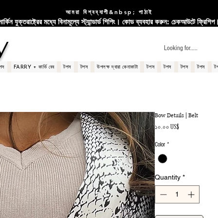
আমরা বিশ্বব্যাপী&nbsp; পাঠাই
মার্কিন যুক্তরাষ্ট্রের মধ্যে বিনামূল্যে স্ট্যান্ডার্ড শিপিং। কোড ব্যবহার করুন: চেকআউটে ফ্রিশিপ
y
পস
FARRY + কার্ভি বেব
টপস
টপস
উপলক্ষ দ্বারা কেনাকাটা
টপস
টপস
টপস
টপস
ট
Bow Details | Belt
Price
১০.০০ US$
Color
*
Quantity
*