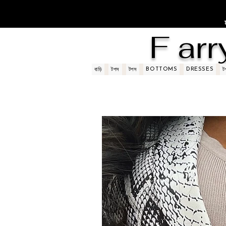
F arr
BOTTOMS
DRESSES
বাড়ি
টপস
টপস
ট