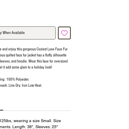
fy When Available
ne and enjoy this gorgeous Coziest Luxe Faux Fur
ous quilted faux fur jacket has a fluffy silhouette
sleeves, and hoodie. Wear this faux fur oversized
let it add some glam to a holiday look!
ning: 100% Polyester.
each. Line Dry. Iron Low Heat.
 125lbs, wearing a size Small. Size
ents: Length: 38", Sleeves: 25"