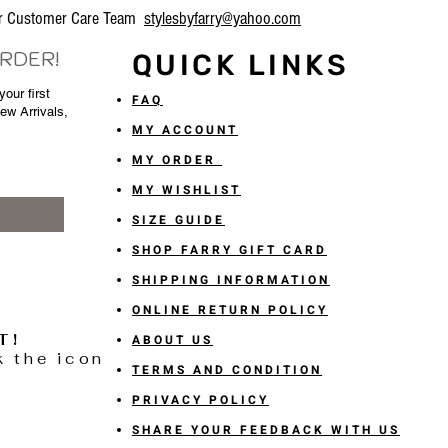
our Customer Care Team
stylesbyfarry@yahoo.com
ORDER!
QUICK LINKS
our first
FAQ
New Arrivals,
MY ACCOUNT
MY ORDER
MY WISHLIST
SIZE GUIDE
SHOP FARRY GIFT CARD
SHIPPING INFORMATION
ONLINE RETURN POLICY
T!
ABOUT US
k the icon
TERMS AND CONDITION
PRIVACY POLICY
SHARE YOUR FEEDBACK WITH US