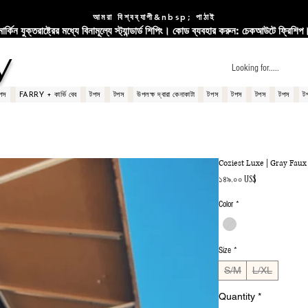
আমরা বিশ্বব্যাপী&nbsp; পাঠাই
মার্কিন যুক্তরাষ্ট্রের মধ্যে বিনামূল্যে স্ট্যান্ডার্ড শিপিং। কোড ব্যবহার করুন: চেকআউটে ফ্রিশিপ
y
পস
FARRY + কার্ভি বেব
টপস
টপস
উপলক্ষ দ্বারা কেনাকাটা
টপস
টপস
টপস
টপস
ট
Coziest Luxe | Gray Faux
Price
১৪৯.০০ US$
Color
*
Size
*
S/M
L/XL
Quantity
*