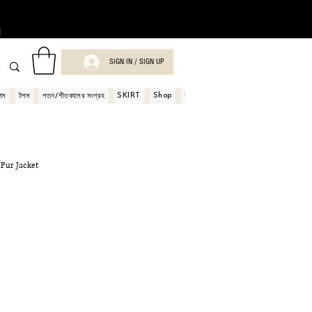
।
SIGN IN / SIGN UP
SKIRT
Shop
Book
পস
টপস
পতন/শীতকালের সংগ্রহ
অর্ডার এবং পেমেন্ট
শপ গিফট কার্ড
 Fur Jacket