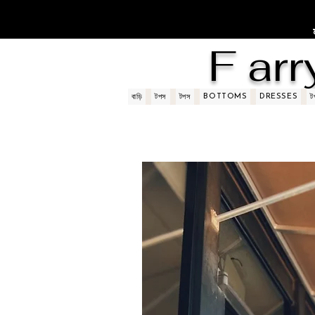
F arr
BOTTOMS
DRESSES
বাড়ি
টপস
টপস
ট