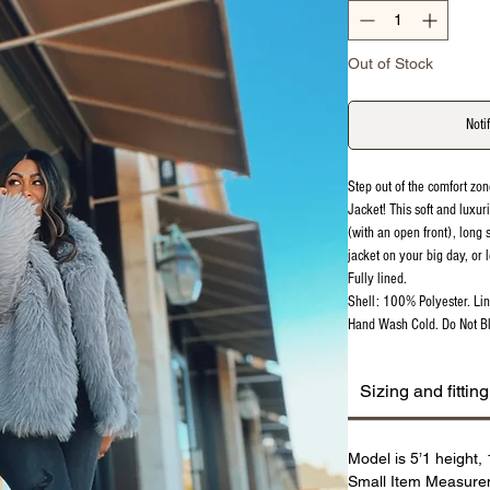
Out of Stock
Noti
Step out of the comfort zo
Jacket! This soft and luxuri
(with an open front), long 
jacket on your big day, or 
Fully lined.
Shell: 100% Polyester. Li
Hand Wash Cold. Do Not Bl
Sizing and fitting
Model is 5’1 height,
Small Item Measurem