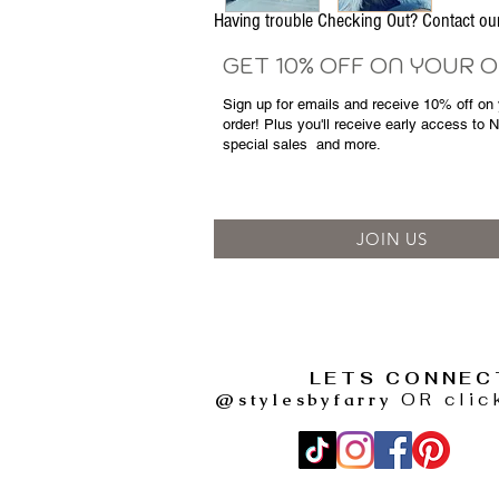
Having trouble Checking Out? Contact 
GET 10% OFF ON YOUR 
Sign up for emails and
receive
10% off on y
order! Plus you'll receive early access to 
special sales
and more.
JOIN US
LETS CONNEC
@stylesbyfarry
OR clic