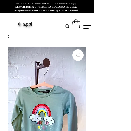
МИ ДОСТАВЛЯЄМО ПО ВСЬОМУ СВІТУ&nbsp;
БЕЗКОШТОВНА СТАНДАРТНА ДОСТАВКА ПО США.
Використовуйте код: БЕЗКОШТОВНА ДОСТАВКА на касі.
Ф аррі