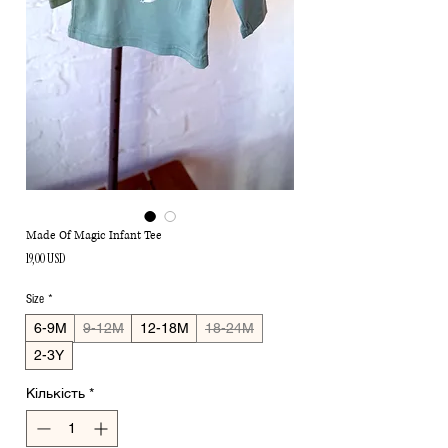
Made Of Magic Infant Tee
Ціна
19,00 USD
Size
*
6-9M
9-12M
12-18M
18-24M
2-3Y
Кількість
*