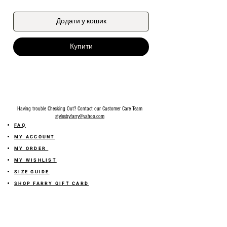
Додати у кошик
Купити
Having trouble Checking Out? Contact our Customer Care Team
stylesbyfarry@yahoo.com
FAQ
MY ACCOUNT
MY ORDER
MY WISHLIST
SIZE GUIDE
SHOP FARRY GIFT CARD
SHIPPING INFORMATION
ONLINE RETURN POLICY
ABOUT US