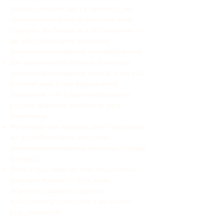
запасів
з товаром, що є в наявності, ви
стягуватимете плату за доставку лише
один раз. Ми більше не стягуватимемо з
вас плату
Незабаром попереднє
замовлення/поповнення запасів
відправив.
Для повернення
Незабаром попереднє
замовлення/поповнення запасів
, у вас є 21
робочий день із дня відправлення
замовлення – не з дати оригінального
рахунку-фактури, оскільки це дата
замовлення.
Ми робимо все можливе, щоб повідомити
всі деталі
Незабаром попереднє
замовлення/поповнення запасів
на сторінці
продукту.
Якщо в будь-який час вам знадобляться
додаткові відомості, будь ласка,
зв’яжіться з нами за адресою
stylesbyfarry@yahoo.com
, і ми будемо
раді допомогти!