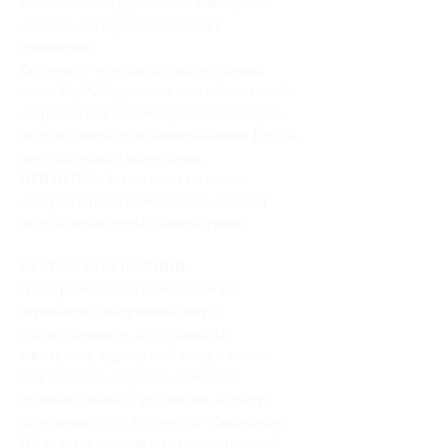
комбінованою державною + місцевою
ставкою для адреси доставки в
замовленні.
Ви можете поповнити свій обліковий
запис PayPal будь-яким способом, а потім
скористатися нашою функцією експрес-
оплати одним натисканням кнопки PayPal,
щоб завершити замовлення.
ПРИМІТКА. Замовлення не можна
скасувати після розміщення, оскільки
оплата обробляється автоматично!
СТАТУС ЗАМОВЛЕННЯ:
Після розміщення замовлення ви
отримаєте електронний лист із
підтвердженням, надісланий на
електронну адресу, пов’язану з вашим
замовленням. Обробка замовлень
зазвичай займає 2 робочі дні, а статус
замовлення буде вказано як «Виконано».
Після відправлення ви отримаєте інший