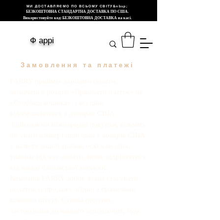
МИ ДОСТАВЛЯЄМО ПО ВСЬОМУ СВІТУ&nbsp;
БЕЗКОШТОВНА СТАНДАРТНА ДОСТАВКА ПО США.
Використовуйте код: БЕЗКОШТОВНА ДОСТАВКА на касі.
Ф аррі
Замовлення та платежі
FARRY приймає варіанти оплати,
зазначені в розділі «Прийняти платіж» на
«Сторінці кошика», і всі ціни
відображаються в доларах США.
Здійснюючи міжнародні покупки, візьміть
до уваги конвертацію ціни з доларів США
у валюту вашої країни, оскільки ціна,
указана під час оплати, може відрізнятися
від вашої банківської виписки.
Компанія FARRY зобов’язана стягувати
податок із продажу згідно з правилами
кожного штату. Ставка податку,
застосована до вашого замовлення, буде