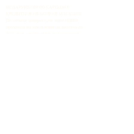
ПОДАРУНКОВОЮ КАРТКОЮ/
КРЕДИТНОЮ ПЛАТІЮ В МАГАЗИНІ:
Ви можете використати лише ОДИН
промокод на замовлення на додаток до
будь-яких електронних подарункових
карток/кредитних кодів магазину. FARRY
не несе відповідальності, якщо промокод
не введено під час оплати, і його не
можна застосувати заднім числом,
оскільки оплата обробляється
автоматично.
Під час перевірки радимо спочатку
ввести код електронної подарункової
картки, а потім ввести промокод.&nbsp;
Зауважте, що електронний лист із
підтвердженням замовлення та рахунок-
фактура, які ви отримаєте,
відображатимуть лише загальну суму
замовлення, а не спосіб оплати.&nbsp;
ПРИМІТКА. Промо-коди доступні лише