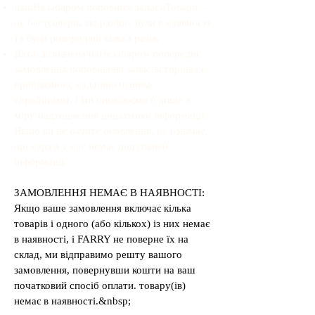
наш
Незабаром поповніть запаси
Товари –
це бестселери, які раніше були в наявності
та були розпродані кілька разів.
Дата, зазначена на
Незабаром попереднє
замовлення/поповнення запасів
сторінка є
приблизною, наданою нашим
виробником, і ми оновлюємо її лише в
міру надходження додаткової інформації.
Якщо ви не бачите оновлення, це означає,
що наразі у нас немає додаткової
інформації.
ЗАМОВЛЕННЯ НЕМАЄ В НАЯВНОСТІ:
Якщо ваше замовлення включає кілька
товарів і одного (або кількох) із них немає
в наявності, і FARRY не поверне їх на
склад, ми відправимо решту вашого
замовлення, повернувши кошти на ваш
початковий спосіб оплати. товару(ів)
немає в наявності.&nbsp;