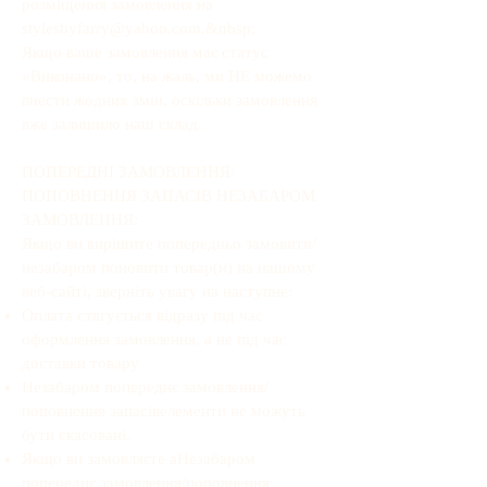
розміщення замовлення на
stylesbyfarry@yahoo.com
.&nbsp;
Якщо ваше замовлення має статус
«Виконано», то, на жаль, ми НЕ можемо
внести жодних змін, оскільки замовлення
вже залишило наш склад.
ПОПЕРЕДНІ ЗАМОВЛЕННЯ/
ПОПОВНЕННЯ ЗАПАСІВ НЕЗАБАРОМ
ЗАМОВЛЕННЯ:
Якщо ви вирішите попередньо замовити/
незабаром поновити товар(и) на нашому
веб-сайті, зверніть увагу на наступне:
Оплата стягується відразу під час
оформлення замовлення, а не під час
доставки товару
Незабаром попереднє замовлення/
поповнення запасів
елементи не можуть
бути скасовані.
Якщо ви замовляєте a
Незабаром
попереднє замовлення/поповнення