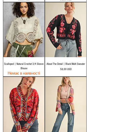
Scalloped | Natural Crochet 3/4 Sleeve
About The Detail | Black Multi Sweater
Blouse
Ціна
58,00 USD
Немає в наявності