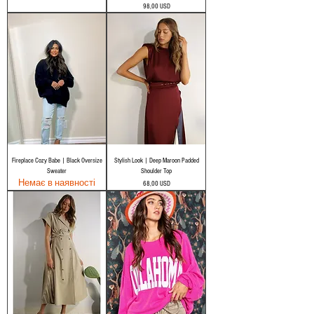
Ціна
98,00 USD
Fireplace Cozy Babe | Black Oversize
Stylish Look | Deep Maroon Padded
Sweater
Shoulder Top
Немає в наявності
Ціна
68,00 USD