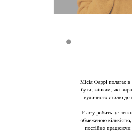
Місія Фаррі полягає в
бути, жінкам, які вир
вуличного стилю до 
F arry робить це легк
обмеженою кількістю,
постійно працюючи н