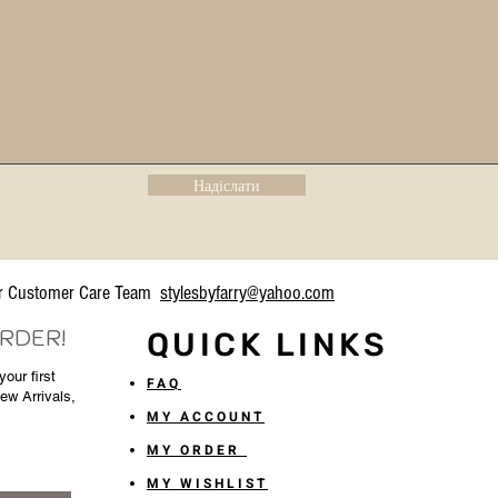
Надіслати
our Customer Care Team
stylesbyfarry@yahoo.com
ORDER!
QUICK LINKS
our first
FAQ
New Arrivals,
MY ACCOUNT
MY ORDER
MY WISHLIST