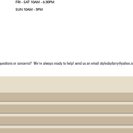
FRI - SAT 10A
M - 6:30PM
SUN 10AM - 5PM
questions or concerns?
We’re always ready to help! send us an email
stylesbyfarry@yahoo.