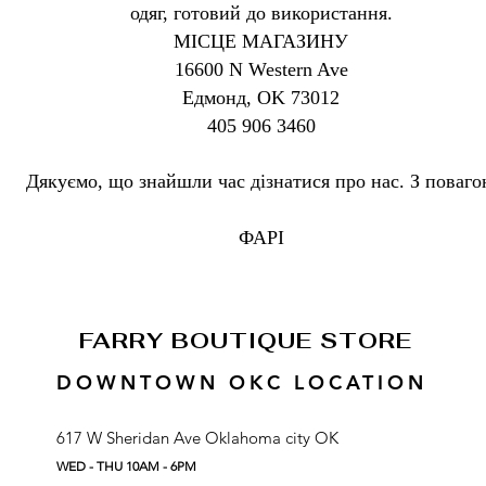
одяг, готовий до використання.
МІСЦЕ МАГАЗИНУ
16600 N Western Ave
Едмонд, OK 73012
405 906 3460
Дякуємо, що знайшли час дізнатися про нас. З поваг
ФАРІ
FARRY BOUTIQUE STORE
DOWNTOWN OKC LOCATION
617 W Sheridan Ave Okl
ahoma city
OK
WED
- THU
1
0AM
- 6P
M