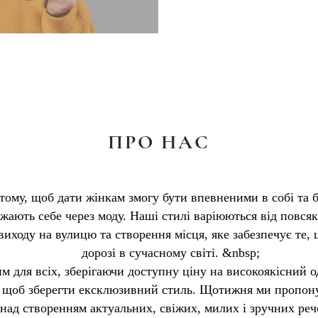
ПРО НАС
 тому, щоб дати жінкам змогу бути впевненими в собі та 
ажають себе через моду. Наші стилі варіюються від повся
виходу на вулицю та створення місця, яке забезпечує те,
дорозі в сучасному світі. &nbsp;
им для всіх, зберігаючи доступну ціну на високоякісний о
 щоб зберегти ексклюзивний стиль. Щотижня ми пропону
ад створенням актуальних, свіжих, милих і зручних реч