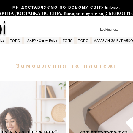
МИ ДОСТАВЛЯЄМО ПО ВСЬОМУ СВІТУ&nbsp;
НА ДОСТАВКА ПО США. Використовуйте код: БЕЗКОШТО
і
SES
FARRY+Curvy Babe
ТОПС
ТОПС
ТОПС
МАГАЗИН ЗА ВИПАДК
Замовлення та платежі