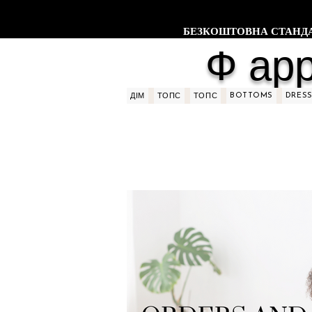
БЕЗКОШТОВНА СТАНДАРТ
Ф арр
BOTTOMS
DRES
ДІМ
ТОПС
ТОПС