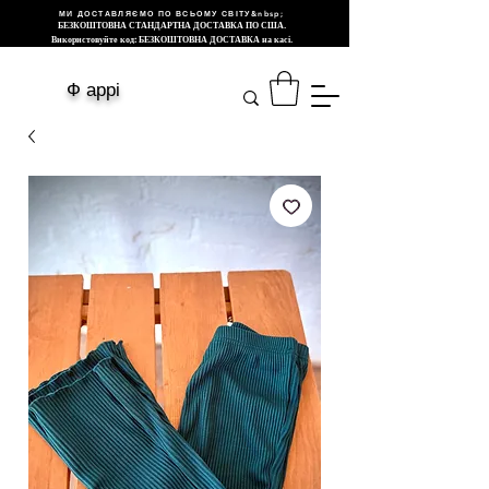
МИ ДОСТАВЛЯЄМО ПО ВСЬОМУ СВІТУ&nbsp;
БЕЗКОШТОВНА СТАНДАРТНА ДОСТАВКА ПО США.
Використовуйте код: БЕЗКОШТОВНА ДОСТАВКА на касі.
Ф аррі