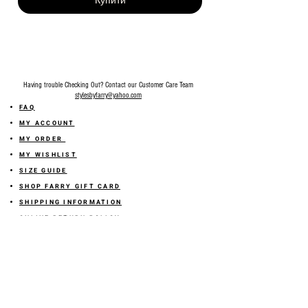
Купити
Having trouble Checking Out? Contact our Customer Care Team
stylesbyfarry@yahoo.com
FAQ
MY ACCOUNT
MY ORDER
MY WISHLIST
SIZE GUIDE
SHOP FARRY GIFT CARD
SHIPPING INFORMATION
ONLINE RETURN POLICY
ABOUT US
TERMS AND CONDITION
PRIVACY POLICY
SHARE YOUR FEEDBACK WITH US
GET 10% OFF ON YOUR ORDER!