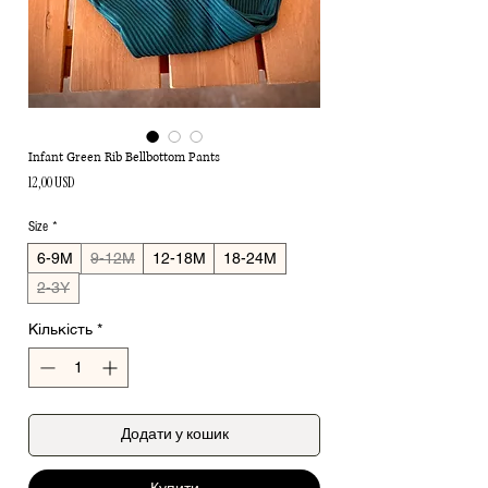
Infant Green Rib Bellbottom Pants
Ціна
12,00 USD
Size
*
6-9M
9-12M
12-18M
18-24M
2-3Y
Кількість
*
Додати у кошик