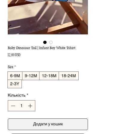
Baby Dinosaur Tail | Infant Boy White Tshirt
Ціна
12,00 USD
Size
*
6-9M
9-12M
12-18M
18-24M
2-3Y
Кількість
*
Додати у кошик