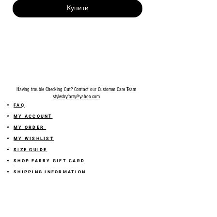
Купити
Having trouble Checking Out? Contact our Customer Care Team
stylesbyfarry@yahoo.com
FAQ
MY ACCOUNT
MY ORDER
MY WISHLIST
SIZE GUIDE
SHOP FARRY GIFT CARD
SHIPPING INFORMATION
ONLINE RETURN POLICY
ABOUT US
TERMS AND CONDITION
PRIVACY POLICY