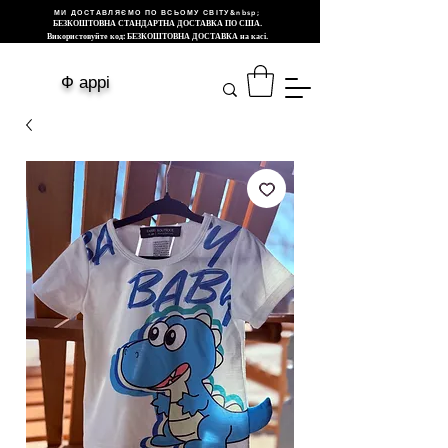
МИ ДОСТАВЛЯЄМО ПО ВСЬОМУ СВІТУ&nbsp;
БЕЗКОШТОВНА СТАНДАРТНА ДОСТАВКА ПО США.
Використовуйте код: БЕЗКОШТОВНА ДОСТАВКА на касі.
Ф аррі