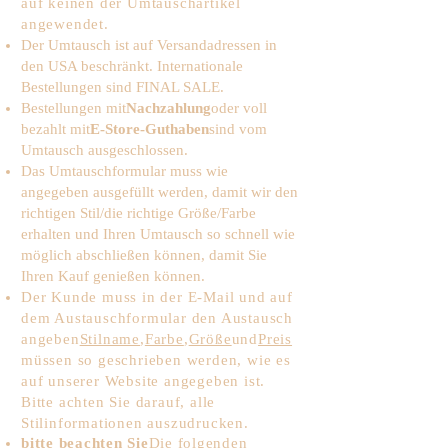
auf keinen der Umtauschartikel
angewendet.
Der Umtausch ist auf Versandadressen in
den USA beschränkt. Internationale
Bestellungen sind FINAL SALE.
Bestellungen mit
Nachzahlung
oder voll
bezahlt mit
E-Store-Guthaben
sind vom
Umtausch ausgeschlossen.
Das Umtauschformular muss wie
angegeben ausgefüllt werden, damit wir den
richtigen Stil/die richtige Größe/Farbe
erhalten und Ihren Umtausch so schnell wie
möglich abschließen können, damit Sie
Ihren Kauf genießen können.
Der Kunde muss in der E-Mail und auf
dem Austauschformular den Austausch
angeben
Stilname
,
Farbe
,
Größe
und
Preis
müssen so geschrieben werden, wie es
auf unserer Website angegeben ist.
Bitte achten Sie darauf, alle
Stilinformationen auszudrucken.
bitte beachten Sie
Die folgenden