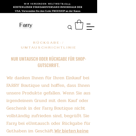
WIR VERSENDEN WELTWEIT&nbsp;
KOSTENLOSER STANDARDVERSAND INNERHALB DER
USA. Verwenden Sie den Code: FREESHIP an der Kasse.
Farry
RÜCKGABE-/
UMTAUSCHRICHTLINIE
NUR UMTAUSCH ODER RÜCKGABE FÜR SHOP-
GUTSCHRIFT.
Wir danken Ihnen für Ihren Einkauf bei
FARRY Boutique und hoffen, dass Ihnen
unsere Produkte gefallen. Wenn Sie aus
irgendeinem Grund mit dem Kauf oder
Geschenk in der Farry Boutique nicht
vollständig zufrieden sind, begrüßt Sie
Farry bei e
Umtausch oder Rückgabe für
Guthaben im Geschäft.
Wir bieten keine