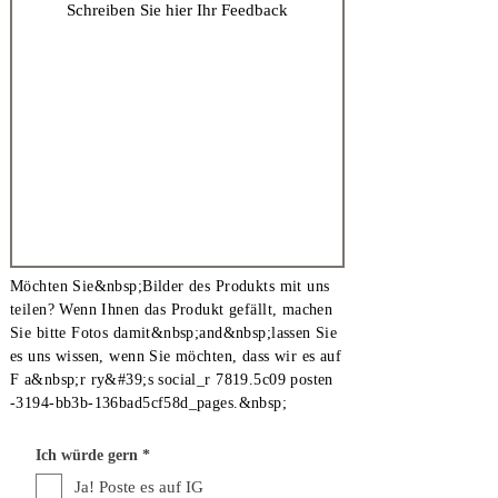
Möchten Sie&nbsp;Bilder des Produkts mit uns
teilen? Wenn Ihnen das Produkt gefällt, machen
Sie bitte Fotos damit&nbsp;and&nbsp;lassen Sie
es uns wissen, wenn Sie möchten, dass wir es auf
F a&nbsp;r ry&#39;s social_r 7819.5c09 posten
-3194-bb3b-136bad5cf58d_pages.&nbsp;
P
Ich würde gern
*
f
l
Ja! Poste es auf IG