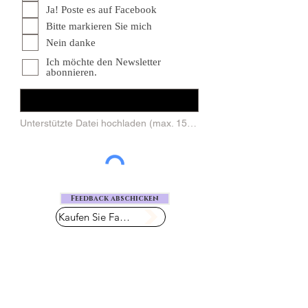
i
Ja! Poste es auf Facebook
c
h
Bitte markieren Sie mich
t
f
Nein danke
e
l
Ich möchte den Newsletter
d
abonnieren.
Datei hochladen
Unterstützte Datei hochladen (max. 15&nbsp;MB)
Feedback abschicken
Kaufen Sie Farry ein
Having trouble Checking Out? Contact our Customer Care Team
stylesbyfarry@yahoo.com
FAQ