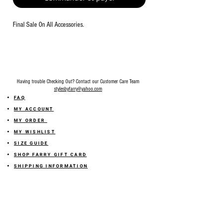
Final Sale On All Accessories.
Having trouble Checking Out? Contact our Customer Care Team
stylesbyfarry@yahoo.com
FAQ
MY ACCOUNT
MY ORDER
MY WISHLIST
SIZE GUIDE
SHOP FARRY GIFT CARD
SHIPPING INFORMATION
ONLINE RETURN POLICY
ABOUT US
TERMS AND CONDITION
PRIVACY POLICY