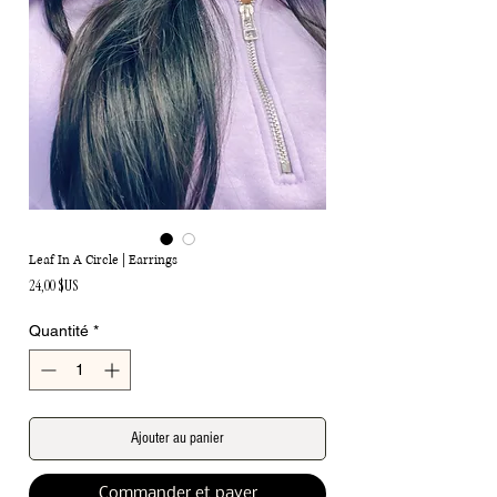
Leaf In A Circle | Earrings
Prix
24,00 $US
Quantité
*
Ajouter au panier
Commander et payer