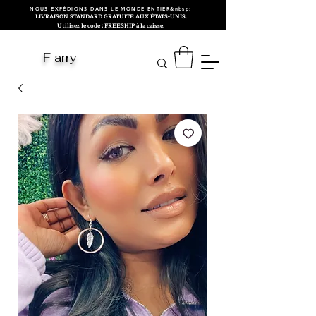
NOUS EXPÉDIONS DANS LE MONDE ENTIER&nbsp;
LIVRAISON STANDARD GRATUITE AUX ÉTATS-UNIS.
Utilisez le code : FREESHIP à la caisse.
F arry