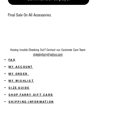
Final Sale On All Accessories.
Having trouble Checking Out? Contact our Customer Care Team
stylesbyfarry@yahoo.com
FAQ
MY ACCOUNT
MY ORDER
MY WISHLIST
SIZE GUIDE
SHOP FARRY GIFT CARD
SHIPPING INFORMATION
ONLINE RETURN POLICY
ABOUT US
TERMS AND CONDITION
PRIVACY POLICY