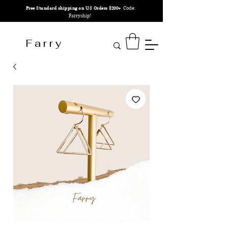
Code:
Free Standard shipping on U.S Orders $200+
Farryship!
F a r r y