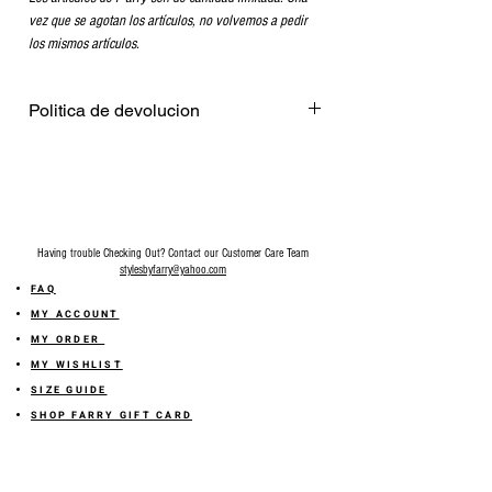
vez que se agotan los artículos, no volvemos a pedir
los mismos artículos.
Politica de devolucion
Venta final en todos los accesorios.
Having trouble Checking Out? Contact our Customer Care Team
stylesbyfarry@yahoo.com
FAQ
MY ACCOUNT
MY ORDER
MY WISHLIST
SIZE GUIDE
SHOP FARRY GIFT CARD
SHIPPING INFORMATION
ONLINE RETURN POLICY
ABOUT US