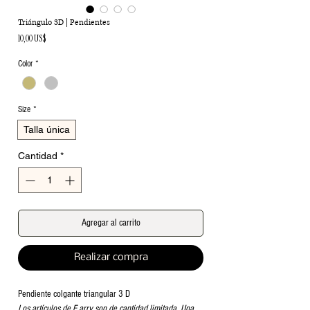
Triángulo 3D | Pendientes
Precio
10,00 US$
Color
*
Size
*
Talla única
Cantidad
*
Agregar al carrito
Realizar compra
Pendiente colgante triangular 3 D
Los artículos de F arry son de cantidad limitada. Una