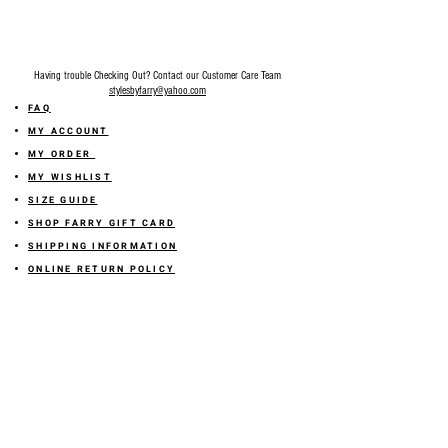
Having trouble Checking Out? Contact our Customer Care Team
stylesbyfarry@yahoo.com
FAQ
MY ACCOUNT
MY ORDER
MY WISHLIST
SIZE GUIDE
SHOP FARRY GIFT CARD
SHIPPING INFORMATION
ONLINE RETURN POLICY
ABOUT US
TERMS AND CONDITION
PRIVACY POLICY
SHARE YOUR FEEDBACK WITH US
GET 10% OFF ON YOUR ORDER!
JOIN US
Sign up for emails and
receive
10% off on your first order! Plus