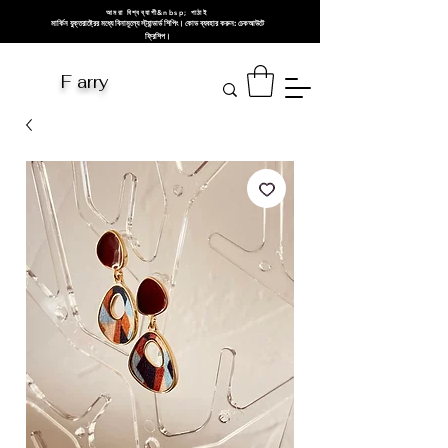
আমরা বিশ্বব্যাপী&nbsp; পাঠাই
মার্কিন যুক্তরাষ্ট্রের মধ্যে বিনামূল্যে স্ট্যান্ডার্ড শিপিং। কোড ব্যবহার করুন: চেকআউটে
ফ্রিশিপ।
F arry