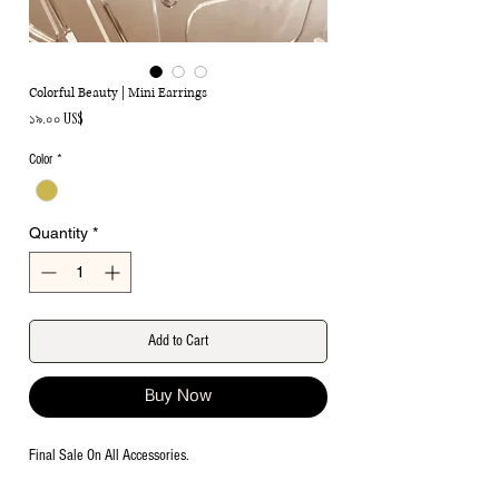
Colorful Beauty | Mini Earrings
Price
১৯.০০ US$
Color
*
Quantity
*
Add to Cart
Buy Now
Final Sale On All Accessories.