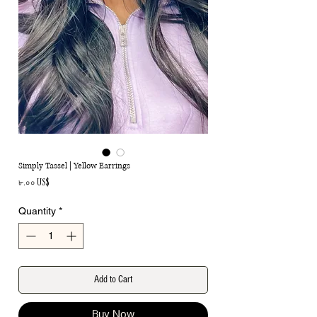
Simply Tassel | Yellow Earrings
Price
৮.০০ US$
Quantity
*
Add to Cart
Buy Now