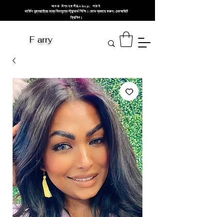
আমরা বিশ্বব্যাপী&nbsp; পাঠাই
মার্কিন যুক্তরাষ্ট্রের মধ্যে বিনামূল্যে স্ট্যান্ডার্ড শিপিং। কোড ব্যবহার করুন: চেকআউটে
ফ্রিশিপ।
F arry