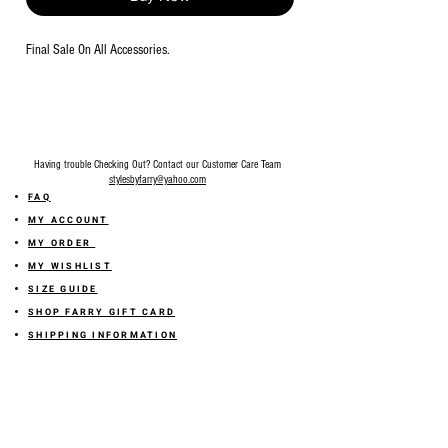
Final Sale On All Accessories.
Having trouble Checking Out? Contact our Customer Care Team
stylesbyfarry@yahoo.com
FAQ
MY ACCOUNT
MY ORDER
MY WISHLIST
SIZE GUIDE
SHOP FARRY GIFT CARD
SHIPPING INFORMATION
ONLINE RETURN POLICY
ABOUT US
TERMS AND CONDITION
PRIVACY POLICY