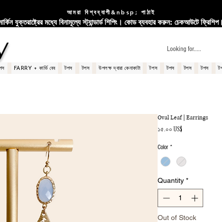
আমরা বিশ্বব্যাপী&nbsp; পাঠাই
মার্কিন যুক্তরাষ্ট্রের মধ্যে বিনামূল্যে স্ট্যান্ডার্ড শিপিং। কোড ব্যবহার করুন: চেকআউটে ফ্রিশিপ
y
পস
FARRY + কার্ভি বেব
টপস
টপস
উপলক্ষ দ্বারা কেনাকাটা
টপস
টপস
টপস
টপস
ট
Oval Leaf | Earrings
Price
১৫.০০ US$
Color
*
Quantity
*
Out of Stock