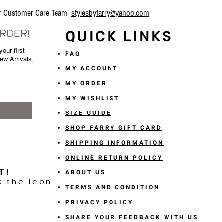
our Customer Care Team
stylesbyfarry@yahoo.com
ORDER!
QUICK LINKS
our first
FAQ
New Arrivals,
MY ACCOUNT
MY ORDER
MY WISHLIST
SIZE GUIDE
SHOP FARRY GIFT CARD
SHIPPING INFORMATION
ONLINE RETURN POLICY
T!
ABOUT US
k the icon
TERMS AND CONDITION
PRIVACY POLICY
SHARE YOUR FEEDBACK WITH US