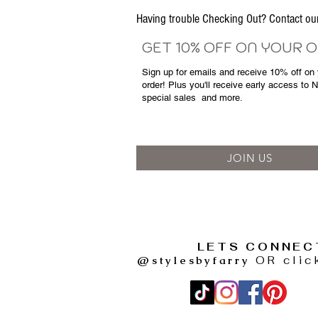
Having trouble Checking Out? Contact 
GET 10% OFF ON YOUR 
Sign up for emails and
receive
10% off on y
order! Plus you'll receive early access to 
special sales
and more.
JOIN US
LETS CONNEC
@stylesbyfarry
OR clic