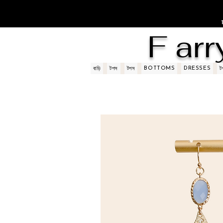
F arr
BOTTOMS
DRESSES
বাড়ি
টপস
টপস
ট