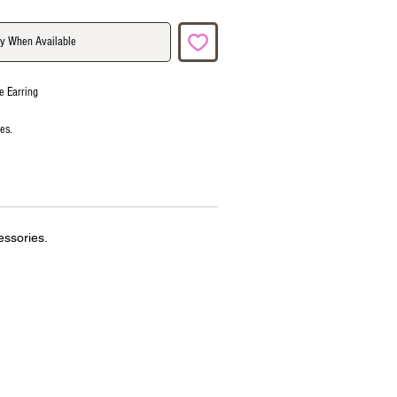
fy When Available
e Earring
ies.
essories.