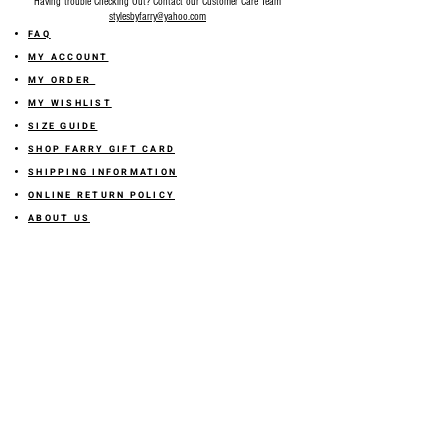
Having trouble Checking Out? Contact our Customer Care Team
stylesbyfarry@yahoo.com
FAQ
MY ACCOUNT
MY ORDER
MY WISHLIST
SIZE GUIDE
SHOP FARRY GIFT CARD
SHIPPING INFORMATION
ONLINE RETURN POLICY
ABOUT US
TERMS AND CONDITION
PRIVACY POLICY
SHARE YOUR FEEDBACK WITH US
GET 10% OFF ON YOUR ORDER!
JOIN US
Sign up for emails and
receive
10% off on your first order! Plus
you'll receive early access to New Arrivals, special sales
and
more.