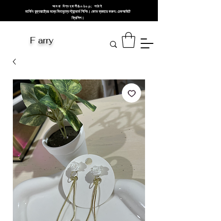
আমরা বিশ্বব্যাপী&nbsp; পাঠাই
মার্কিন যুক্তরাষ্ট্রের মধ্যে বিনামূল্যে স্ট্যান্ডার্ড শিপিং। কোড ব্যবহার করুন: চেকআউটে
ফ্রিশিপ।
F arry