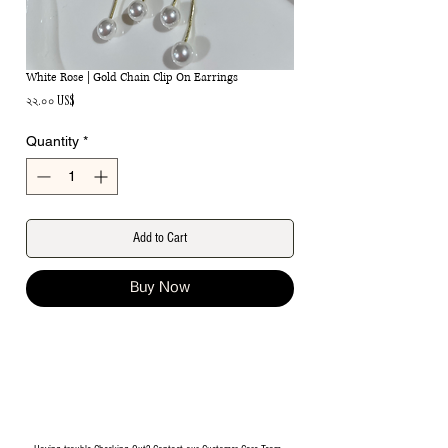
White Rose | Gold Chain Clip On Earrings
Price
২২.০০ US$
Quantity
*
Add to Cart
Buy Now