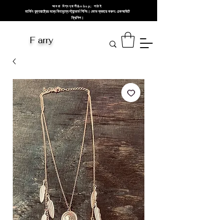
আমরা বিশ্বব্যাপী&nbsp; পাঠাই
মার্কিন যুক্তরাষ্ট্রের মধ্যে বিনামূল্যে স্ট্যান্ডার্ড শিপিং। কোড ব্যবহার করুন: চেকআউটে
ফ্রিশিপ।
F arry