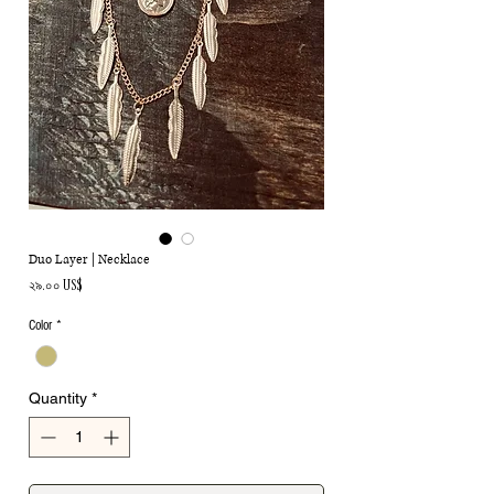
Duo Layer | Necklace
Price
২৯.০০ US$
Color
*
Quantity
*