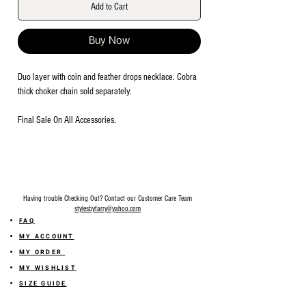
Add to Cart
Buy Now
Duo layer with coin and feather drops necklace. Cobra
thick choker chain sold separately.
Final Sale On All Accessories.
Having trouble Checking Out? Contact our Customer Care Team
stylesbyfarry@yahoo.com
FAQ
MY ACCOUNT
MY ORDER
MY WISHLIST
SIZE GUIDE
SHOP FARRY GIFT CARD