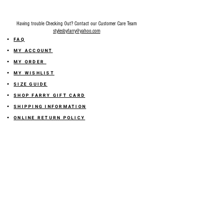
Having trouble Checking Out? Contact our Customer Care Team
stylesbyfarry@yahoo.com
FAQ
MY ACCOUNT
MY ORDER
MY WISHLIST
SIZE GUIDE
SHOP FARRY GIFT CARD
SHIPPING INFORMATION
ONLINE RETURN POLICY
ABOUT US
TERMS AND CONDITION
PRIVACY POLICY
SHARE YOUR FEEDBACK WITH US
GET 10% OFF ON YOUR ORDER!
JOIN US
Sign up for emails and
receive
10% off on your first order! Plus
you'll receive early access to New Arrivals, special sales
and
more.