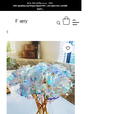
আমরা বিশ্বব্যাপী&nbsp; পাঠাই
মার্কিন যুক্তরাষ্ট্রের মধ্যে বিনামূল্যে স্ট্যান্ডার্ড শিপিং। কোড ব্যবহার করুন: চেকআউটে
ফ্রিশিপ।
F arry