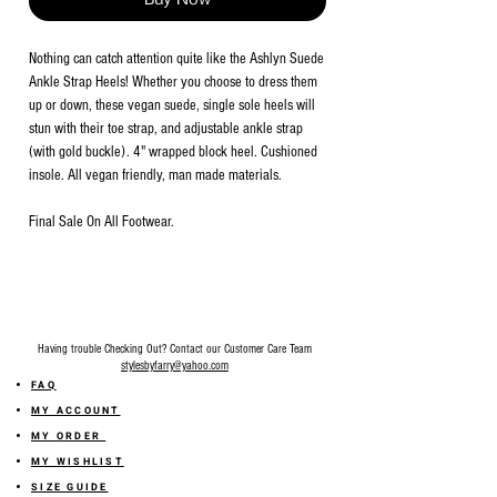
Buy Now
Nothing can catch attention quite like the Ashlyn Suede
Ankle Strap Heels! Whether you choose to dress them
up or down, these vegan suede, single sole heels will
stun with their toe strap, and adjustable ankle strap
(with gold buckle). 4" wrapped block heel. Cushioned
insole. All vegan friendly, man made materials.
Final Sale On All Footwear.
Having trouble Checking Out? Contact our Customer Care Team
stylesbyfarry@yahoo.com
FAQ
MY ACCOUNT
MY ORDER
MY WISHLIST
SIZE GUIDE