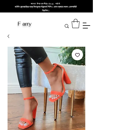
আমরা বিশ্বব্যাপী&nbsp; পাঠাই
মার্কিন যুক্তরাষ্ট্রের মধ্যে বিনামূল্যে স্ট্যান্ডার্ড শিপিং। কোড ব্যবহার করুন: চেকআউটে
ফ্রিশিপ।
F arry